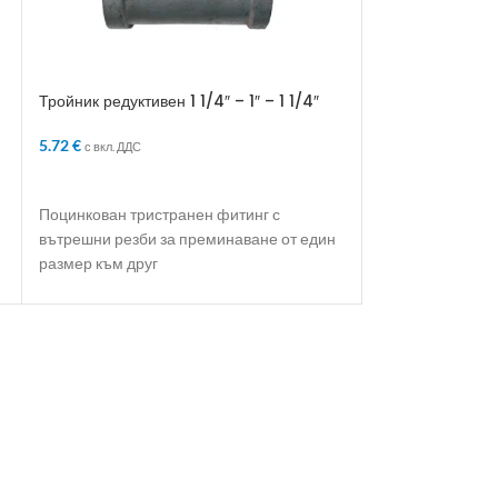
Тройник редуктивен 1 1/4″ – 1″ – 1 1/4″
Тройник редуктив
5.72
€
2.00
€
с вкл. ДДС
с вкл. ДДС
ДОБАВЯНЕ В КОЛИЧКАТА
ДОБАВЯНЕ В 
Поцинкован тристранен фитинг с
Поцинкован три
вътрешни резби за преминаване от един
вътрешни резби
размер към друг
размер към друг