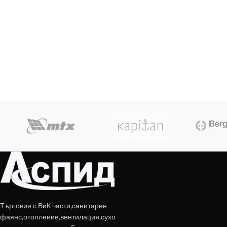
Търговия с ВиК части,санитарен
фаянс,отопление,вентилация,сухо