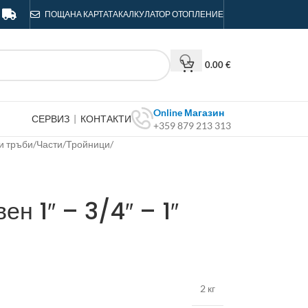
ПОЩА
НА КАРТАТА
КАЛКУЛАТОР ОТОПЛЕНИЕ
0.00
€
Online Магазин
СЕРВИЗ
|
КОНТАКТИ
+359 879 213 313
и тръби
/
Части
/
Тройници
/
ен 1″ – 3/4″ – 1″
2 кг