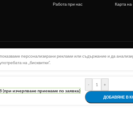
Работа при нас
Карта на
а показваме персонализирани реклами или съдържание и да анализ
употребата на „бисквитки“.
-
+
8 (при изчерпване приемаме по заявка)
ДОБАВЯНЕ В К