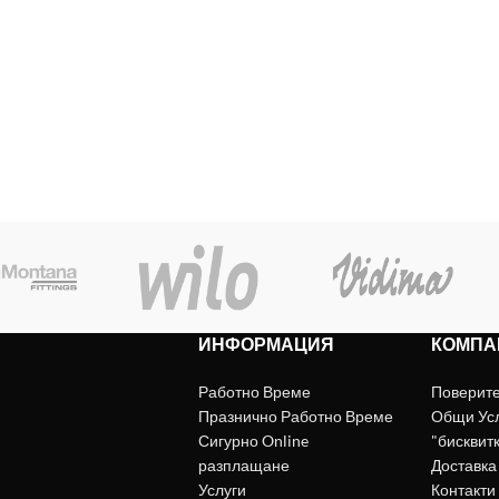
ИНФОРМАЦИЯ
КОМПА
Работно Време
Поверит
Празнично Работно Време
Общи Ус
Сигурно Online
"бисквит
разплащане
Доставка
Услуги
Контакти