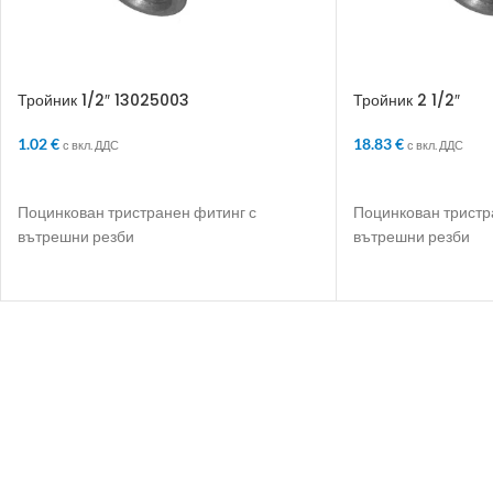
Тройник 1/2″ 13025003
Тройник 2 1/2″
1.02
€
18.83
€
с вкл. ДДС
с вкл. ДДС
ДОБАВЯНЕ В КОЛИЧКАТА
ДОБАВЯНЕ В КО
Поцинкован тристранен фитинг с
Поцинкован тристр
вътрешни резби
вътрешни резби