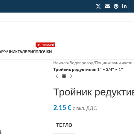
ПАРТНЬОРИ
АРЪЧНИК
ГАЛЕРИЯ
ПЛОЧКИ
Начало
/
Водопровод
/
Поцинковани части 
Тройник редуктивен 1″ – 3/4″ – 1″
Тройник редуктив
2.15
€
с вкл. ДДС
ТЕГЛО