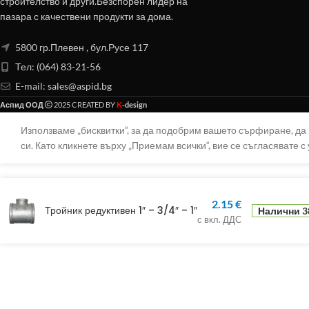
строителство и други.Безспорен лидер на
пазара с качествени продукти за дома.
5800 гр.Плевен , бул.Русе 117
Тел: (064) 83-21-56
E-mail:
sales@aspid.bg
K
Аспид ООД
2025 CREATED BY
-design
Използваме „бисквитки“, за да подобрим вашето сърфиране, д
си. Като кликнете върху „Приемам всички“, вие се съгласявате с 
2.15
€
Тройник редуктивен 1″ – 3/4″ – 1″
Налични 3
с вкл. ДДС