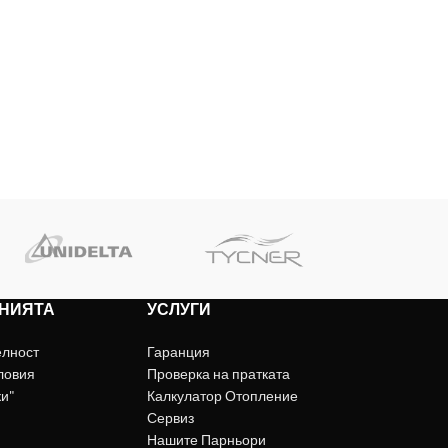
НИЯТА
УСЛУГИ
елност
Гаранция
ловия
Проверка на пратката
ки"
Калкулатор Отопление
Сервиз
Нашите Парньори