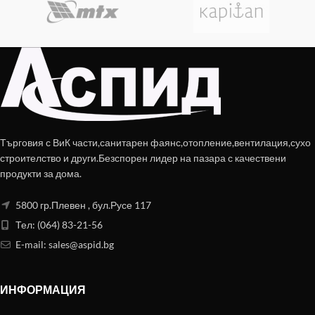
Търговия с ВиК части,санитарен фаянс,отопление,вентилация,сухо
строителство и други.Безспорен лидер на пазара с качествени
продукти за дома.
5800 гр.Плевен , бул.Русе 117
Тел: (064) 83-21-56
E-mail:
sales@aspid.bg
ИНФОРМАЦИЯ