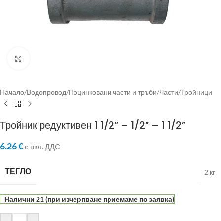
Click to enlarge
Начало
/
Водопровод
/
Поцинковани части и тръби
/
Части
/
Тройници
Тройник редуктивен 1 1/2” – 1/2” – 1 1/2”
6.26
€
с вкл. ДДС
ТЕГЛО
2 кг
Налични 21 (при изчерпване приемаме по заявка)