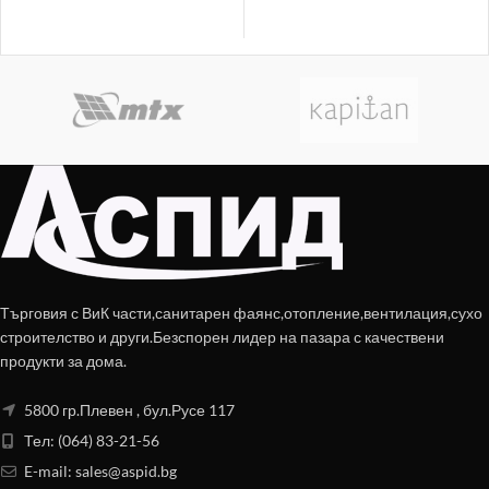
Търговия с ВиК части,санитарен фаянс,отопление,вентилация,сухо
строителство и други.Безспорен лидер на пазара с качествени
продукти за дома.
5800 гр.Плевен , бул.Русе 117
Тел: (064) 83-21-56
E-mail:
sales@aspid.bg