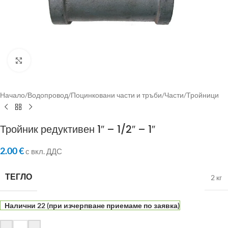
Click to enlarge
Начало
/
Водопровод
/
Поцинковани части и тръби
/
Части
/
Тройници
Тройник редуктивен 1″ – 1/2″ – 1″
2.00
€
с вкл. ДДС
ТЕГЛО
2 кг
Налични 22 (при изчерпване приемаме по заявка)