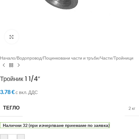
Click to enlarge
Начало
/
Водопровод
/
Поцинковани части и тръби
/
Части
/
Тройници
Тройник 1 1/4″
3.78
€
с вкл. ДДС
ТЕГЛО
2 кг
Налични 32 (при изчерпване приемаме по заявка)