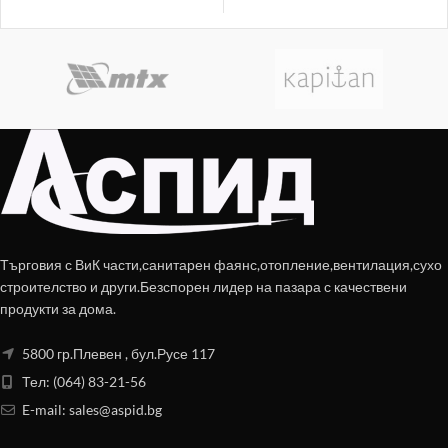
Търговия с ВиК части,санитарен фаянс,отопление,вентилация,сухо
строителство и други.Безспорен лидер на пазара с качествени
продукти за дома.
5800 гр.Плевен , бул.Русе 117
Тел: (064) 83-21-56
E-mail:
sales@aspid.bg