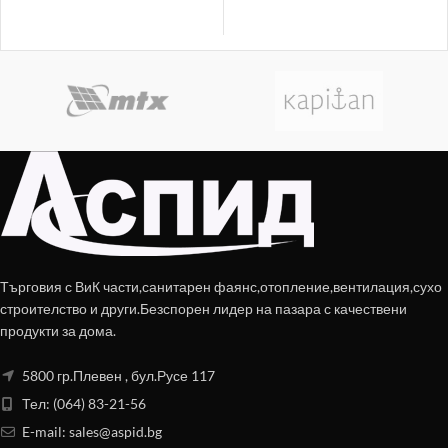
Търговия с ВиК части,санитарен фаянс,отопление,вентилация,сухо
строителство и други.Безспорен лидер на пазара с качествени
продукти за дома.
5800 гр.Плевен , бул.Русе 117
Тел: (064) 83-21-56
E-mail:
sales@aspid.bg