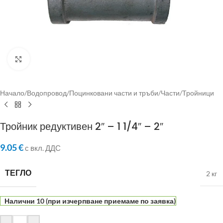
Click to enlarge
Начало
/
Водопровод
/
Поцинковани части и тръби
/
Части
/
Тройници
Тройник редуктивен 2″ – 1 1/4″ – 2″
9.05
€
с вкл. ДДС
ТЕГЛО
2 кг
Налични 10 (при изчерпване приемаме по заявка)