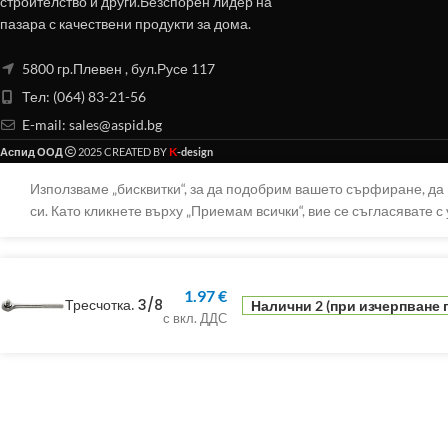
строителство и други.Безспорен лидер на
пазара с качествени продукти за дома.
5800 гр.Плевен , бул.Русе 117
Тел: (064) 83-21-56
E-mail:
sales@aspid.bg
K
Аспид ООД
2025 CREATED BY
-design
Използваме „бисквитки“, за да подобрим вашето сърфиране, д
си. Като кликнете върху „Приемам всички“, вие се съгласявате с 
1.97
€
Тресчотка. 3/8
Налични 2 (при изчерпване 
с вкл. ДДС