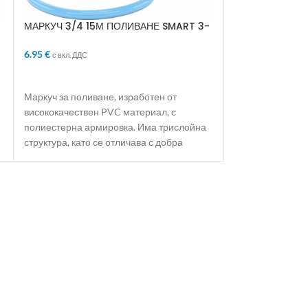
МАРКУЧ 3/4 15М ПОЛИВАНЕ SMART 3-
МАРКУЧ 3/4 3
СЛОЯ АРМИРАН
СЛОЯ АРМИРА
6.95
€
13.91
€
с вкл. ДДС
с вкл. ДДС
ДОБАВЯНЕ В КОЛИЧКАТА
ДОБАВЯНЕ В 
Маркуч за поливане, изработен от
Маркуч за полив
висококачествен PVC материал, с
висококачествен
полиестерна армировка. Има трислойна
полиестерна ар
структура, като се отличава с добра
структура, като 
еластичност
еластичност