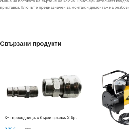
смяна на посоката на въртене на ключа. Присъединителният квадра
приставки. Ключът е предназначен за монтаж и демонтаж на резбов
Свързани продукти
К-т преходници. с бързи връзки. 2 бр..
1/2“
3.35
€