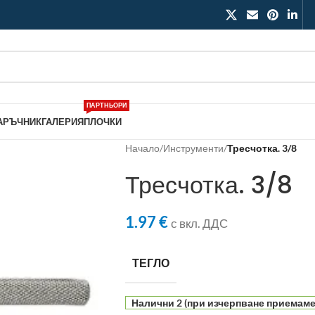
ПАРТНЬОРИ
АРЪЧНИК
ГАЛЕРИЯ
ПЛОЧКИ
Начало
/
Инструменти
/
Тресчотка. 3/8
Тресчотка. 3/8
1.97
€
с вкл. ДДС
ТЕГЛО
Налични 2 (при изчерпване приемаме 