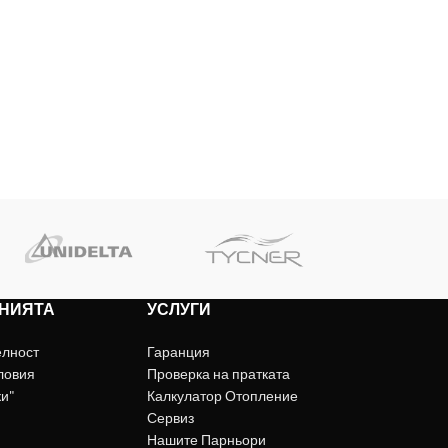
НИЯТА
УСЛУГИ
елност
Гаранция
ловия
Проверка на пратката
ки"
Калкулатор Отопление
Сервиз
Нашите Парньори