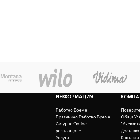
ИНФОРМАЦИЯ
КОМПА
Работно Време
Поверит
Празнично Работно Време
Общи Ус
Сигурно Online
"бисквит
разплащане
Доставка
Услуги
Контакти