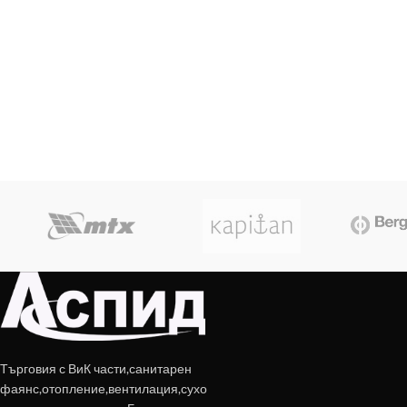
Търговия с ВиК части,санитарен
фаянс,отопление,вентилация,сухо