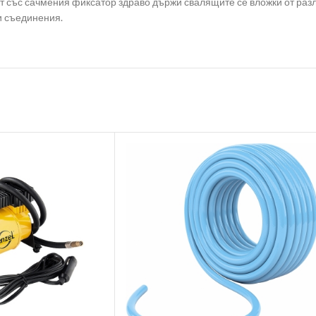
т със сачмения фиксатор здраво държи свалящите се вложки от разл
и съединения.