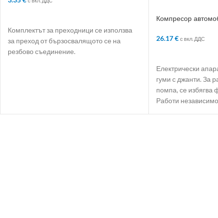
с вкл. ДДС
ДОБАВЯНЕ В КОЛИЧКАТА
Компресор автомоб
atm
Комплектът за преходници се използва
26.17
€
с вкл. ДДС
за преход от бързосвалящото се на
резбово съединение.
ДОБАВЯНЕ В КО
Електрически апар
гуми с джанти. За 
помпа, се избягва 
Работи независимо.