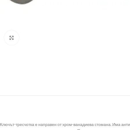
Click to enlarge
Ключът-тресчотка е направен от хром-ванадиева стомана. Има анти