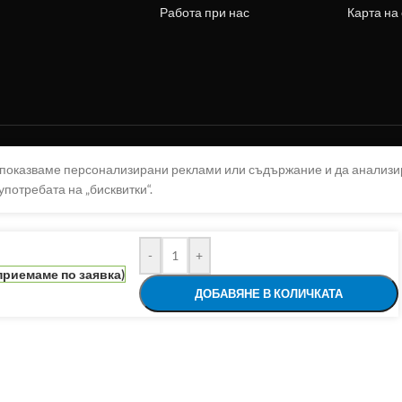
Работа при нас
Карта на
а показваме персонализирани реклами или съдържание и да анализ
употребата на „бисквитки“.
-
+
приемаме по заявка)
ДОБАВЯНЕ В КОЛИЧКАТА