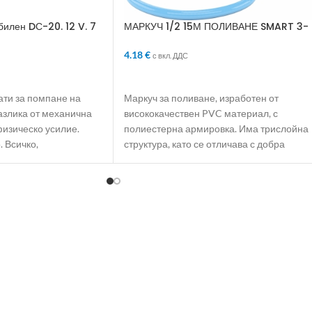
илен DС-20. 12 V. 7
МАРКУЧ 1/2 15М ПОЛИВАНЕ SMART 3-
СЛОЯ АРМИРАН
4.18
€
с вкл. ДДС
ЛИЧКАТА
ДОБАВЯНЕ В КОЛИЧКАТА
ати за помпане на
Маркуч за поливане, изработен от
разлика от механична
висококачествен PVC материал, с
физическо усилие.
полиестерна армировка. Има трислойна
 Всичко,
структура, като се отличава с добра
еластичност