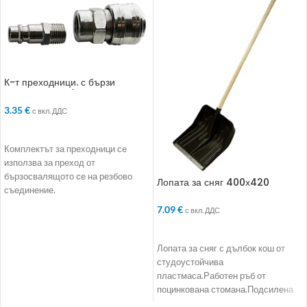
К-т преходници. с бързи
връзки. 2 бр.. 1/2“
3.35
€
с вкл. ДДС
ДОБАВЯНЕ В КОЛИЧКАТА
Комплектът за преходници се
използва за преход от
бързосвалящото се на резбово
Лопата за сняг 400х420
съединение.
7.09
€
с вкл. ДДС
ДОБАВЯНЕ В КОЛИЧКАТА
Лопата за сняг с дълбок кош от
студоустойчива
пластмаса.Работен ръб от
поцинкована стомана.Подсилена
връзка на коша с дръжката,