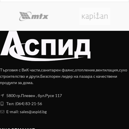
позволява работа
Търговия с ВиК части,санитарен фаянс,отопление,вентилация,сухо
строителство и други.Безспорен лидер на пазара с качествени
продукти за дома.
5800 гр.Плевен , бул.Русе 117
Тел: (064) 83-21-56
E-mail:
sales@aspid.bg