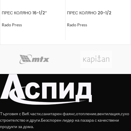
ПРЕС КОЛЯНО 16-1/2“
ПРЕС КОЛЯНО 20-1/2
ВЪТРЕШНА РЕЗБА
СТЕННО С ФИКСИРАЩ
ПРЪСТЕН
Rado Press
Rado Press
ОЩЕ
ОЩЕ
Търговия с ВиК части,санитарен фаянс,отопление,вентилация,сухо
строителство и други.Безспорен лидер на пазара с качествени
продукти за дома.