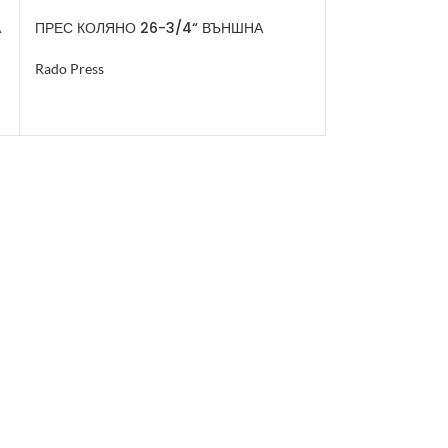
А
ПРЕС КОЛЯНО 26-3/4“ ВЪНШНА
ПРЕС КОЛЯНО 
РЕЗБА
РЕЗБА
Rado Press
Rado Press
ОЩЕ
ОЩЕ