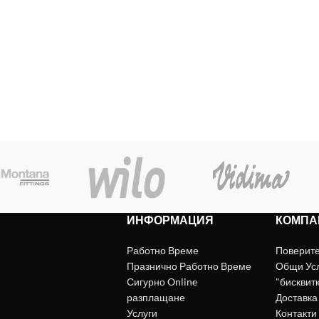
ИНФОРМАЦИЯ
КОМПА
Работно Време
Поверит
Празнично Работно Време
Общи Ус
Сигурно Online
"бисквит
разплащане
Доставка
Услуги
Контакти