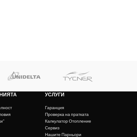
НИЯТА
УСЛУГИ
елност
Гаранция
ловия
Проверка на пратката
ки"
Калкулатор Отопление
Сервиз
Нашите Парньори