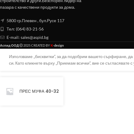
строителство и други.Безспорен лидер на
пазара с качествени продукти за дома.
5800 гр.Плевен , бул.Русе 117
Тел: (064) 83-21-56
E-mail:
sales@aspid.bg
K
Аспид ООД
2025 CREATED BY
-design
Използваме „бисквитки“, за да подобрим вашето сърфиране, д
си. Като кликнете върху „Приемам всички“, вие се съгласявате с 
ПРЕС МУФА 40-32