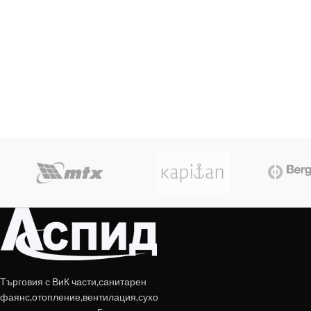
Търговия с ВиК части,санитарен
фаянс,отопление,вентилация,сухо