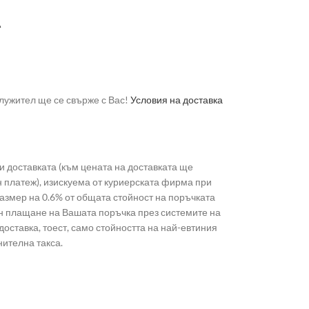
А
лужител ще се свърже с Вас!
Условия на доставка
 доставката (към цената на доставката ще
н платеж), изискуема от куриерската фирма при
 размер на 0.6% от общата стойност на поръчката
лайн плащане на Вашата поръчка през системите на
доставка, тоест, само стойността на най-евтиния
нителна такса.