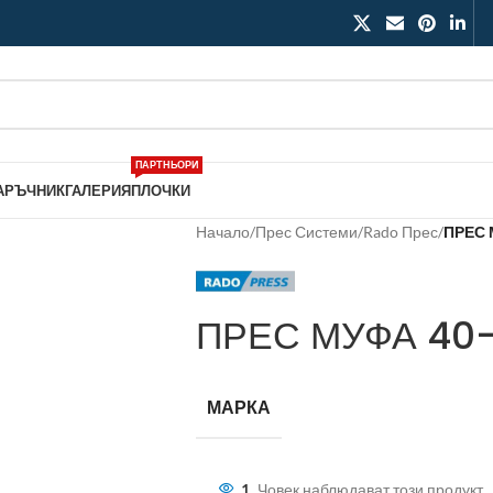
ПАРТНЬОРИ
АРЪЧНИК
ГАЛЕРИЯ
ПЛОЧКИ
Начало
/
Прес Системи
/
Rado Прес
/
ПРЕС 
ПРЕС МУФА 40
МАРКА
1
Човек наблюдават този продукт