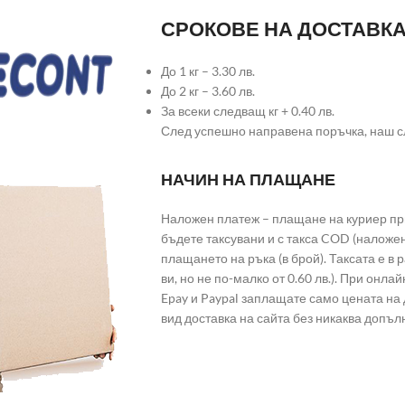
СРОКОВЕ НА ДОСТАВК
До 1 кг – 3.30 лв.
До 2 кг – 3.60 лв.
За всеки следващ кг + 0.40 лв.
След успешно направена поръчка, наш с
НАЧИН НА ПЛАЩАНЕ
Наложен платеж – плащане на куриер при
бъдете таксувани и с такса COD (наложе
плащането на ръка (в брой). Таксата е в
ви, но не по-малко от 0.60 лв.). При он
Epay и Paypal заплащате само цената на 
вид доставка на сайта без никаква допъл