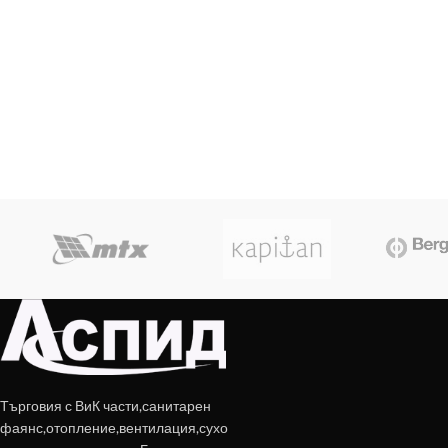
Търговия с ВиК части,санитарен
фаянс,отопление,вентилация,сухо