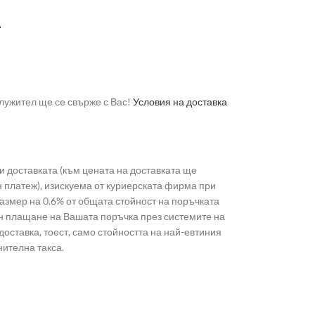
А
лужител ще се свърже с Вас!
Условия на доставка
 доставката (към цената на доставката ще
н платеж), изискуема от куриерската фирма при
 размер на 0.6% от общата стойност на поръчката
лайн плащане на Вашата поръчка през системите на
доставка, тоест, само стойността на най-евтиния
нителна такса.