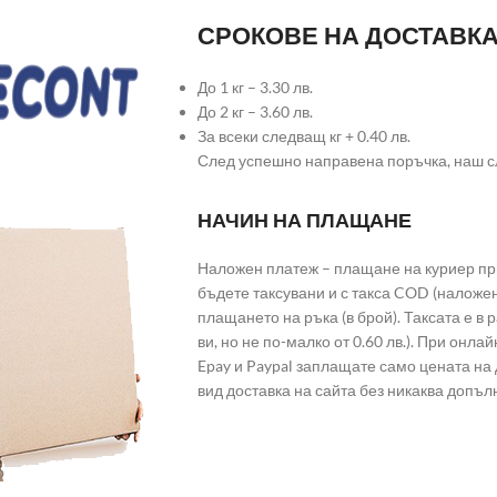
СРОКОВЕ НА ДОСТАВК
До 1 кг – 3.30 лв.
До 2 кг – 3.60 лв.
За всеки следващ кг + 0.40 лв.
След успешно направена поръчка, наш с
НАЧИН НА ПЛАЩАНЕ
Наложен платеж – плащане на куриер при
бъдете таксувани и с такса COD (наложе
плащането на ръка (в брой). Таксата е в
ви, но не по-малко от 0.60 лв.). При он
Epay и Paypal заплащате само цената на 
вид доставка на сайта без никаква допъл