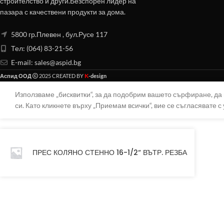
строителство и други.Безспорен лидер на
пазара с качествени продукти за дома.
5800 гр.Плевен , бул.Русе 117
Тел: (064) 83-21-56
E-mail:
sales@aspid.bg
K
Аспид ООД
2025 CREATED BY
-design
Използваме „бисквитки“, за да подобрим вашето сърфиране, д
си. Като кликнете върху „Приемам всички“, вие се съгласявате с 
ПРЕС КОЛЯНО СТЕННО 16-1/2“ ВЪТР. РЕЗБА