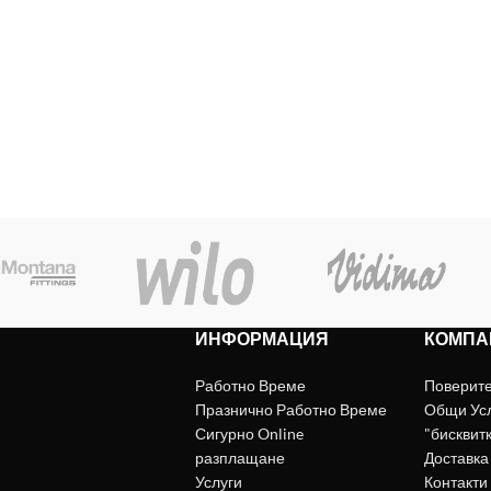
ИНФОРМАЦИЯ
КОМПА
Работно Време
Поверит
Празнично Работно Време
Общи Ус
Сигурно Online
"бисквит
разплащане
Доставка
Услуги
Контакти