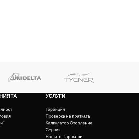
НИЯТА
УСЛУГИ
елност
Гаранция
ловия
Проверка на пратката
ки"
Калкулатор Отопление
Сервиз
Нашите Парньори