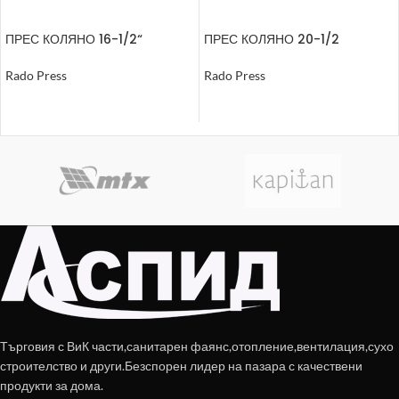
ПРЕС КОЛЯНО 16-1/2“
ПРЕС КОЛЯНО 20-1/2
ВЪНШНА РЕЗБА
СТЕННО С ФИКСИРАЩ
ПРЪСТЕН
Rado Press
Rado Press
ОЩЕ
ОЩЕ
Търговия с ВиК части,санитарен фаянс,отопление,вентилация,сухо
строителство и други.Безспорен лидер на пазара с качествени
продукти за дома.