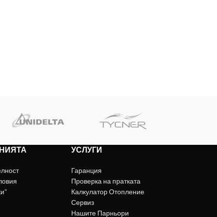
НИЯТА
УСЛУГИ
елност
Гаранция
ловия
Проверка на пратката
ки"
Калкулатор Отопление
Сервиз
Нашите Парньори