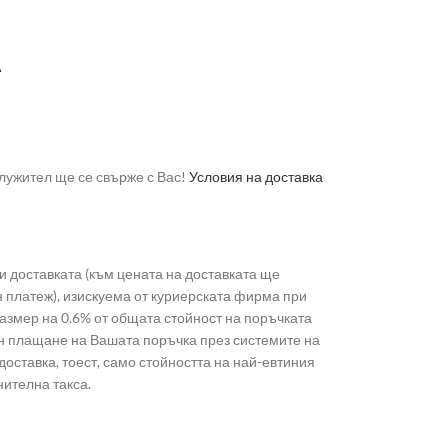
А
лужител ще се свърже с Вас!
Условия на доставка
 доставката (към цената на доставката ще
н платеж), изискуема от куриерската фирма при
 размер на 0.6% от общата стойност на поръчката
лайн плащане на Вашата поръчка през системите на
доставка, тоест, само стойността на най-евтиния
нителна такса.