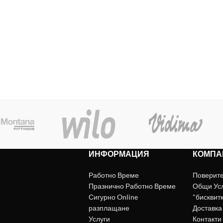
ИНФОРМАЦИЯ
КОМПА
Работно Време
Поверит
Празнично Работно Време
Общи Ус
Сигурно Online
"бисквит
разплащане
Доставка
Услуги
Контакти