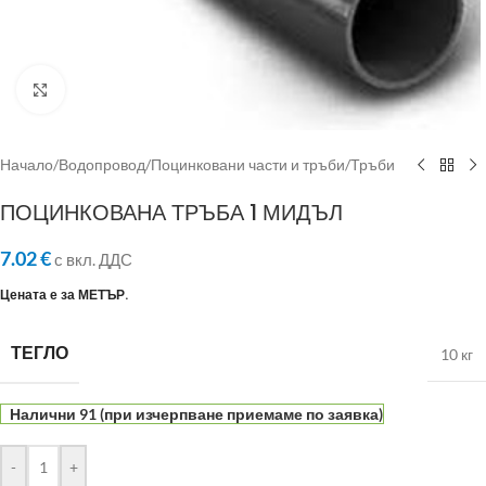
Click to enlarge
Начало
/
Водопровод
/
Поцинковани части и тръби
/
Тръби
ПОЦИНКОВАНА ТРЪБА 1 МИДЪЛ
7.02
€
с вкл. ДДС
Цената е за МЕТЪР.
ТЕГЛО
10 кг
Налични 91 (при изчерпване приемаме по заявка)
-
+