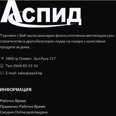
Търговия с ВиК части,санитарен фаянс,отопление,вентилация,сухо
строителство и други.Безспорен лидер на пазара с качествени
продукти за дома.
5800 гр.Плевен , бул.Русе 117
Тел: (064) 83-21-56
E-mail:
sales@aspid.bg
ИНФОРМАЦИЯ
Работно Време
Празнично Работно Време
Сигурно Online разплащане