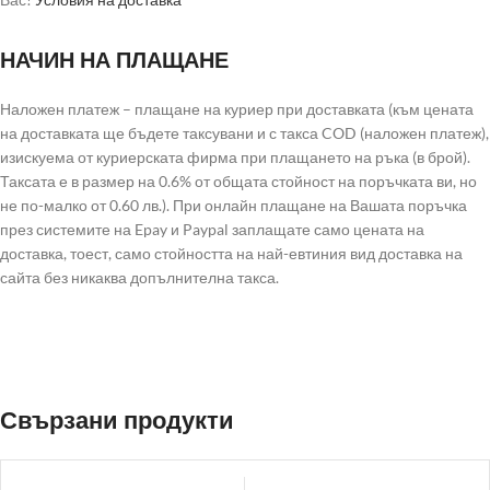
НАЧИН НА ПЛАЩАНЕ
Наложен платеж – плащане на куриер при доставката (към цената
на доставката ще бъдете таксувани и с такса COD (наложен платеж),
изискуема от куриерската фирма при плащането на ръка (в брой).
Таксата е в размер на 0.6% от общата стойност на поръчката ви, но
не по-малко от 0.60 лв.). При онлайн плащане на Вашата поръчка
през системите на Epay и Paypal заплащате само цената на
доставка, тоест, само стойността на най-евтиния вид доставка на
сайта без никаква допълнителна такса.
Свързани продукти