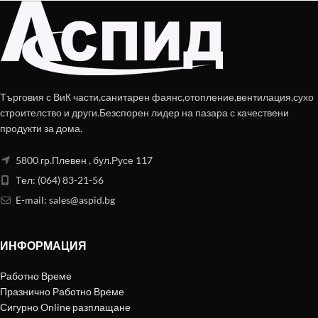
Търговия с ВиК части,санитарен фаянс,отопление,вентилация,сухо
строителство и други.Безспорен лидер на пазара с качествени
продукти за дома.
5800 гр.Плевен , бул.Русе 117
Тел: (064) 83-21-56
E-mail:
sales@aspid.bg
ИНФОРМАЦИЯ
Работно Време
Празнично Работно Време
Сигурно Online разплащане