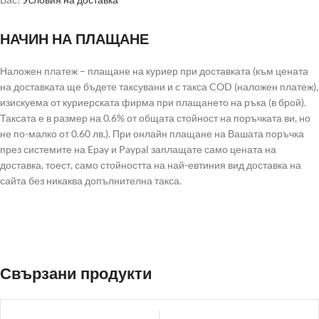
НАЧИН НА ПЛАЩАНЕ
Наложен платеж – плащане на куриер при доставката (към цената
на доставката ще бъдете таксувани и с такса COD (наложен платеж),
изискуема от куриерската фирма при плащането на ръка (в брой).
Таксата е в размер на 0.6% от общата стойност на поръчката ви, но
не по-малко от 0.60 лв.). При онлайн плащане на Вашата поръчка
през системите на Epay и Paypal заплащате само цената на
доставка, тоест, само стойността на най-евтиния вид доставка на
сайта без никаква допълнителна такса.
Свързани продукти