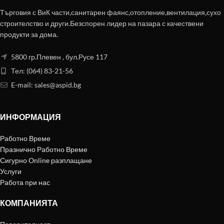
Търговия с ВиК части,санитарен фаянс,отопление,вентилация,сухо
строителство и други.Безспорен лидер на пазара с качествени
продукти за дома.
5800 гр.Плевен , бул.Русе 117
Тел: (064) 83-21-56
E-mail:
sales@aspid.bg
ИНФОРМАЦИЯ
Работно Време
Празнично Работно Време
Сигурно Online разплащане
Услуги
Работа при нас
КОМПАНИЯТА