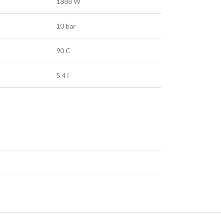
1888 W
10 bar
90 C
5.4 l