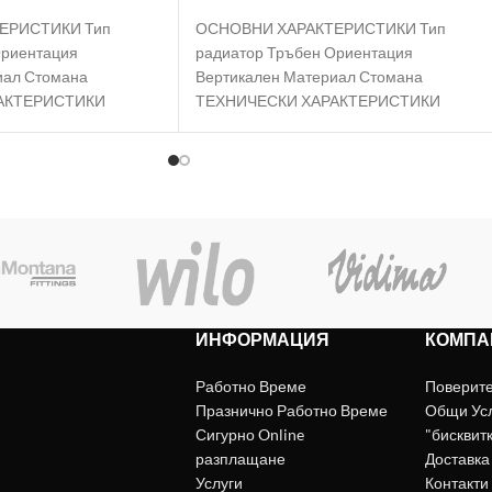
ЕРИСТИКИ Тип
ОСНОВНИ ХАРАКТЕРИСТИКИ Тип
Ориентация
радиатор Тръбен Ориентация
иал Стомана
Вертикален Материал Стомана
АКТЕРИСТИКИ
ТЕХНИЧЕСКИ ХАРАКТЕРИСТИКИ
т 2831 W Работно
Номинална мощност 2095 W Работно
аксимална
налягане 10 bar Максимална
ИНФОРМАЦИЯ
КОМПА
Работно Време
Поверит
Празнично Работно Време
Общи Ус
Сигурно Online
"бисквит
разплащане
Доставка
Услуги
Контакти