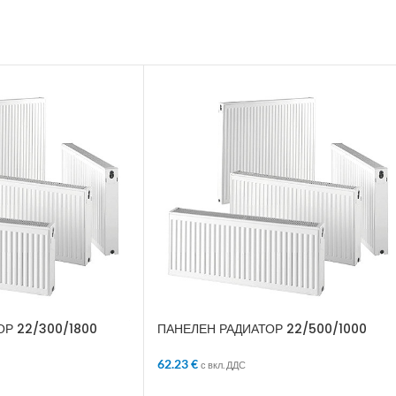
Р 22/300/1800
ПАНЕЛЕН РАДИАТОР 22/500/1000
62.23
€
с вкл. ДДС
ЛИЧКАТА
ДОБАВЯНЕ В КОЛИЧКАТА