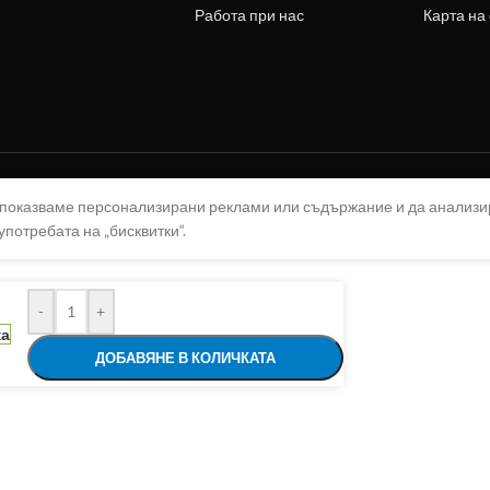
Работа при нас
Карта на
а показваме персонализирани реклами или съдържание и да анализ
употребата на „бисквитки“.
-
+
ка
ДОБАВЯНЕ В КОЛИЧКАТА