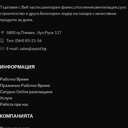
Търговия с ВиК части,санитарен фаянс,отопление,вентилация,сухо
строителство и други.Безспорен лидер на пазара с качествени
продукти за дома.
5800 гр.Плевен , бул.Русе 117
Тел: (064) 83-21-56
E-mail:
sales@aspid.bg
ИНФОРМАЦИЯ
Работно Време
Празнично Работно Време
Сигурно Online разплащане
Услуги
Работа при нас
КОМПАНИЯТА