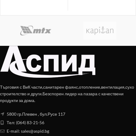
Търговия с ВиК части,санитарен фаянс,отопление,вентилация,сухо
строителство и други.Безспорен лидер на пазара с качествени
продукти за дома.
5800 гр.Плевен , бул.Русе 117
Тел: (064) 83-21-56
E-mail:
sales@aspid.bg