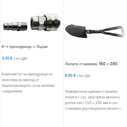
К-т преходници. с бързи
връзки. 2 бр.. 1/2“
3.35
€
с вкл. ДДС
Лопата сгъваема. 160 х 280
ДОБАВЯНЕ В КОЛИЧКАТА
mm. дължина до 500 mm
Комплектът за преходници се
8.95
€
с вкл. ДДС
използва за преход от
ДОБАВЯНЕ В КОЛИЧКАТА
бързосвалящото се на резбово
съединение.
Универсална щикова сгъваема
лопата с със заострена метална
долна част 150 х 200 мм и със
сгъваема двусекционна метална
дръжка