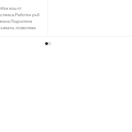
лбок кош от
астмаса.Работен ръб
омана.Подсилена
ръжката, позволява