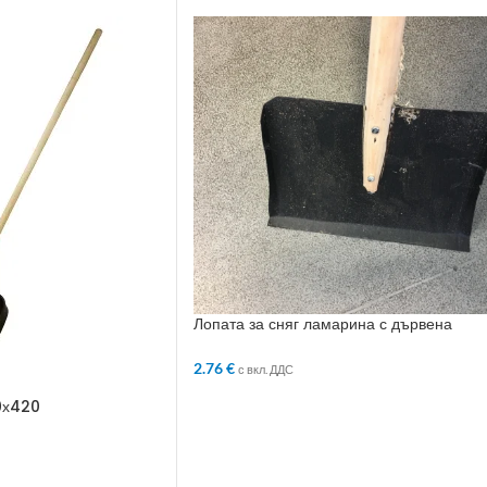
Лопата за сняг ламарина с дървена
дръжка
2.76
€
с вкл. ДДС
ДОБАВЯНЕ В КОЛИЧКАТА
0х420
ЛИЧКАТА