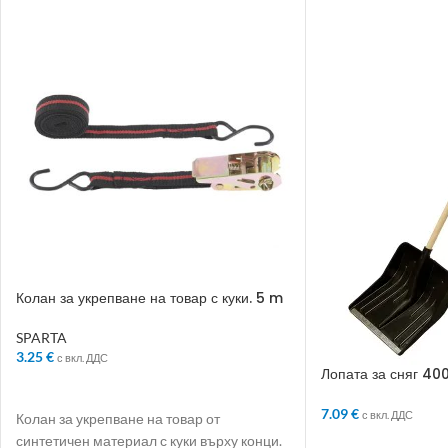
Колан за укрепване на товар с куки. 5 m
SPARTA
3.25
€
с вкл. ДДС
Лопата за сняг 40
ДОБАВЯНЕ В КОЛИЧКАТА
7.09
€
с вкл. ДДС
Колан за укрепване на товар от
синтетичен материал с куки върху конци.
ДОБАВЯНЕ В КО