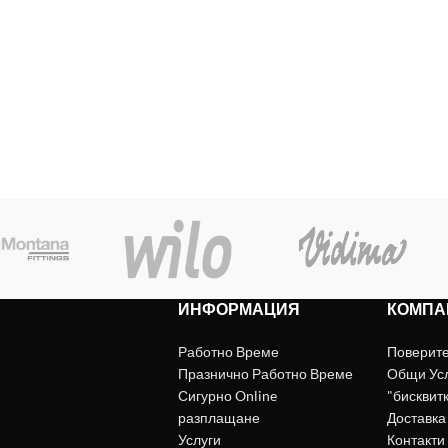
ИНФОРМАЦИЯ
КОМПА
Работно Време
Поверит
Празнично Работно Време
Общи Ус
Сигурно Online
"бисквит
разплащане
Доставка
Услуги
Контакти