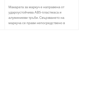
структура, като 
Макарата за маркуч е направена от
еластичност
удароустойчива ABS-пластмаса и
алуминиеви тръби. Свързването на
маркуча се прави непосредствено в
корпуса на