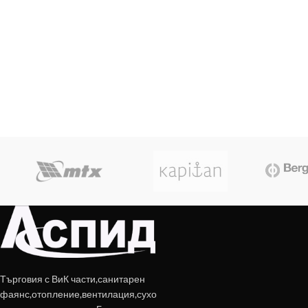
Търговия с ВиК части,санитарен
фаянс,отопление,вентилация,сухо