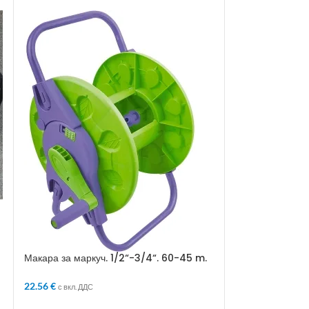
МАРКУЧ 1/2 2
СЛОЯ АРМИРА
5.56
€
с вкл. ДДС
ДОБАВЯНЕ В 
Макара за маркуч. 1/2“-3/4“. 60-45 m.
на колела
Маркуч за полив
22.56
€
с вкл. ДДС
висококачествен
полиестерна ар
ДОБАВЯНЕ В КОЛИЧКАТА