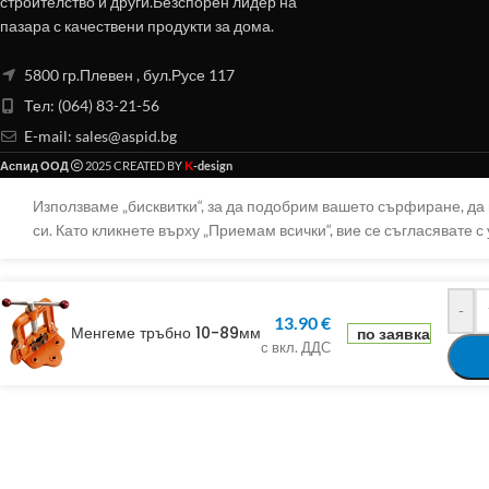
строителство и други.Безспорен лидер на
пазара с качествени продукти за дома.
5800 гр.Плевен , бул.Русе 117
Тел: (064) 83-21-56
E-mail:
sales@aspid.bg
K
Аспид ООД
2025 CREATED BY
-design
Използваме „бисквитки“, за да подобрим вашето сърфиране, д
си. Като кликнете върху „Приемам всички“, вие се съгласявате с 
-
13.90
€
Менгеме тръбно 10-89мм
по заявка
с вкл. ДДС