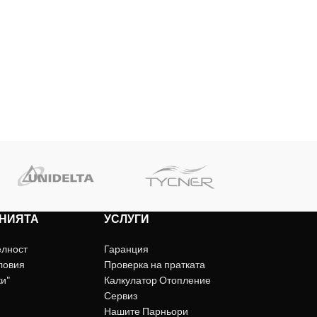
НИЯТА
УСЛУГИ
елност
Гаранция
ловия
Проверка на пратката
ки"
Калкулатор Отопление
Сервиз
Нашите Парньори