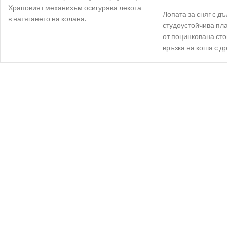
Храповият механизъм осигурява лекота
Лопата за сняг с дъ
в натягането на колана.
студоустойчива пл
от поцинкована ст
връзка на коша с д
работа