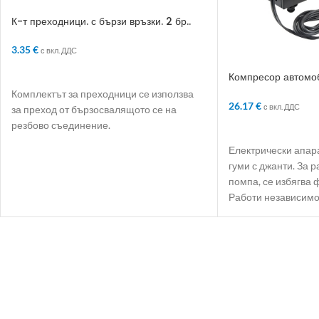
К-т преходници. с бързи връзки. 2 бр..
1/2“
3.35
€
с вкл. ДДС
ДОБАВЯНЕ В КОЛИЧКАТА
Компресор автомоб
atm
Комплектът за преходници се използва
26.17
€
с вкл. ДДС
за преход от бързосвалящото се на
резбово съединение.
ДОБАВЯНЕ В КО
Електрически апар
гуми с джанти. За 
помпа, се избягва 
Работи независимо.