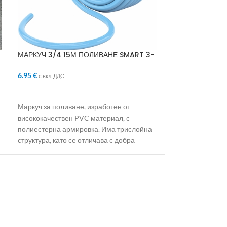
МАРКУЧ 3/4 ДЕ
18.41
€
с вкл. ДДС
ДОБАВЯНЕ В 
МАРКУЧ 3/4 15М ПОЛИВАНЕ SMART 3-
СЛОЯ АРМИРАН
Трислойният гра
6.95
€
с вкл. ДДС
здрава армираща
здрави стени. И
ДОБАВЯНЕ В КОЛИЧКАТА
Маркуч за поливане, изработен от
висококачествен PVC материал, с
полиестерна армировка. Има трислойна
структура, като се отличава с добра
еластичност