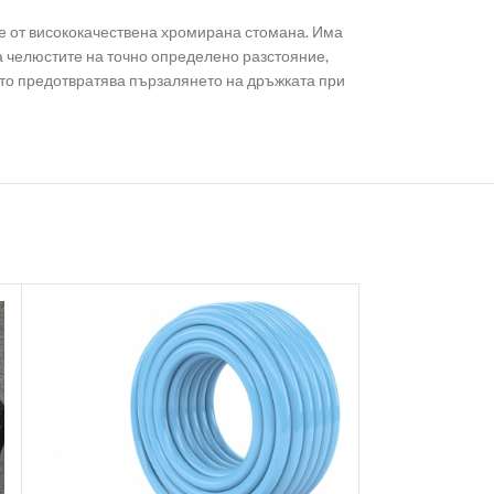
 е от висококачествена хромирана стомана. Има
а челюстите на точно определено разстояние,
оято предотвратява пързалянето на дръжката при