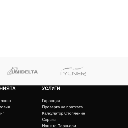
НИЯТА
УСЛУГИ
елност
Гаранция
ловия
Проверка на пратката
ки"
Калкулатор Отопление
Сервиз
Нашите Парньори