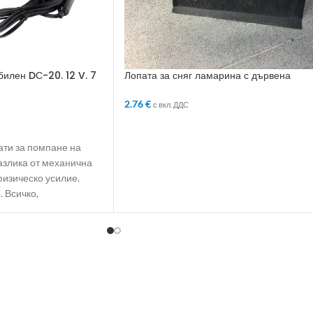
илен DС-20. 12 V. 7
Лопата за сняг ламарина с дървена
дръжка
2.76
€
с вкл. ДДС
ЛИЧКАТА
ДОБАВЯНЕ В КОЛИЧКАТА
ати за помпане на
разлика от механична
физическо усилие.
 Всичко,