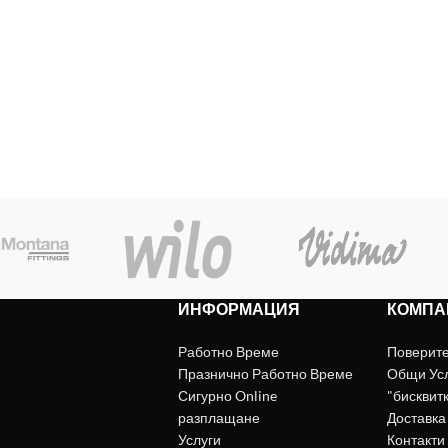
ИНФОРМАЦИЯ
КОМПА
Работно Време
Поверит
Празнично Работно Време
Общи Ус
Сигурно Online
"бисквит
разплащане
Доставка
Услуги
Контакти