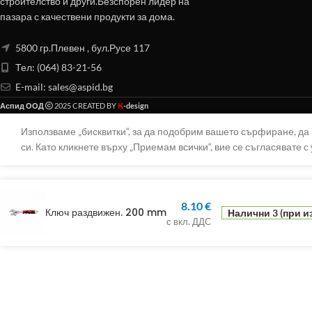
строителство и други.Безспорен лидер на
пазара с качествени продукти за дома.
5800 гр.Плевен , бул.Русе 117
Тел: (064) 83-21-56
E-mail:
sales@aspid.bg
K
Аспид ООД
2025 CREATED BY
-design
Използваме „бисквитки“, за да подобрим вашето сърфиране, д
си. Като кликнете върху „Приемам всички“, вие се съгласявате с 
8.10
€
Ключ раздвижен. 200 mm
Налични 3 (при и
с вкл. ДДС