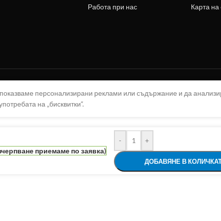
Работа при нас
Карта на
а показваме персонализирани реклами или съдържание и да анализ
употребата на „бисквитки“.
-
+
зчерпване приемаме по заявка)
ДОБАВЯНЕ В КОЛИЧКА