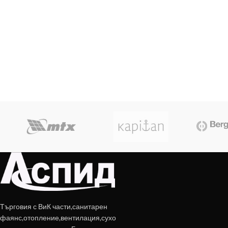
Търговия с ВиК части,санитарен
фаянс,отопление,вентилация,сухо