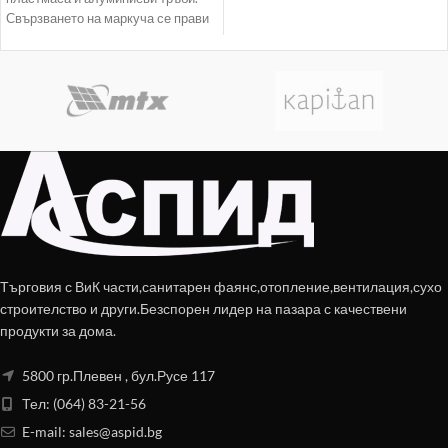
Свързването на маркуча се прави
непосредствено в корпуса на
Търговия с ВиК части,санитарен фаянс,отопление,вентилация,сухо
строителство и други.Безспорен лидер на пазара с качествени
продукти за дома.
5800 гр.Плевен , бул.Русе 117
Тел: (064) 83-21-56
E-mail:
sales@aspid.bg