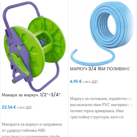
МАРКУЧ 3/4 15М ПОЛИВАНЕ
SMART 3-СЛОЯ АРМИРАН
6.95
€
с вкл. ДДС
ДОБАВЯНЕ В КОЛИЧКАТА
Макара за маркуч. 1/2“-3/4“.
Маркуч за поливане, изработен от
60-45 m. на колела
висококачествен PVC материал, с
22.56
€
с вкл. ДДС
полиестерна армировка. Има
ДОБАВЯНЕ В КОЛИЧКАТА
трислойна структура, като се
отличава с добра еластичност
Макарата за маркуч е направена
от удароустойчива ABS-
пластмаса и алуминиеви тръби.