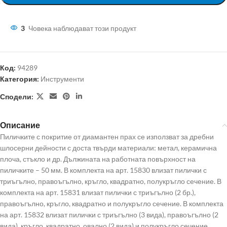
3
Човека наблюдават този продукт
Код:
94289
Категория:
Инструменти
Сподели:
Описание
Пиличките с покритие от диамантен прах се използват за дребни
шлосерни дейности с доста твърди материали: метал, керамична
плоча, стъкло и др. Дължината на работната повърхност на
пиличките – 50 мм. В комплекта на арт. 15830 влизат пилички с
триъгълно, правоъгълно, кръгло, квадратно, полукръгло сечение. В
комплекта на арт. 15831 влизат пилички с триъгълно (2 бр.),
правоъгълно, кръгло, квадратно и полукръгло сечение. В комплекта
на арт. 15832 влизат пилички с триъгълно (3 вида), правоъгълно (2
вида), кръгло, квадратно, овално (2 вида) и полукръгло сечение.