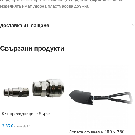
Изделията имат удобна пластмасова дръжка.
Доставка и Плащане
Свързани продукти
К-т преходници. с бързи
връзки. 2 бр.. 1/2“
3.35
€
с вкл. ДДС
Лопата сгъваема. 160 х 280
ДОБАВЯНЕ В КОЛИЧКАТА