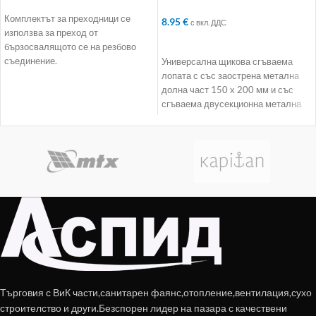
mm. дължина до 500 mm
Комплектът за преходници се
8.95
€
с вкл. ДДС
използва за преход от
ДОБАВЯНЕ В КОЛИЧКАТА
бързосвалящото се на резбово
съединение.
Универсална щикова сгъваема
лопата с със заострена метална
долна част 150 х 200 мм и със
сгъваема двусекционна метална
дръжка
Търговия с ВиК части,санитарен фаянс,отопление,вентилация,сухо
строителство и други.Безспорен лидер на пазара с качествени