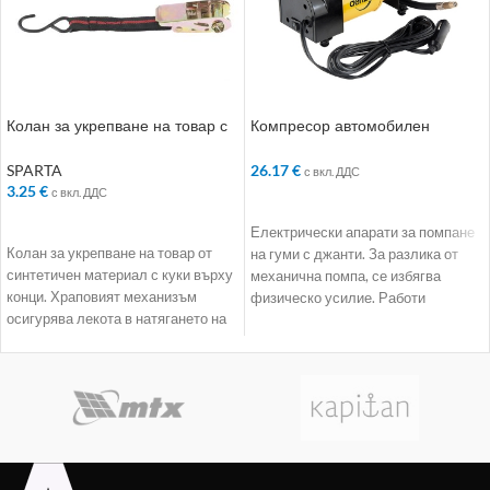
Колан за укрепване на товар с
Компресор автомобилен
куки. 5 m
DС-20. 12 V. 7 atm
SPARTA
26.17
€
с вкл. ДДС
3.25
€
с вкл. ДДС
ДОБАВЯНЕ В КОЛИЧКАТА
ДОБАВЯНЕ В КОЛИЧКАТА
Електрически апарати за помпане
Колан за укрепване на товар от
на гуми с джанти. За разлика от
синтетичен материал с куки върху
механична помпа, се избягва
конци. Храповият механизъм
физическо усилие. Работи
осигурява лекота в натягането на
независимо. Всичко,
колана.