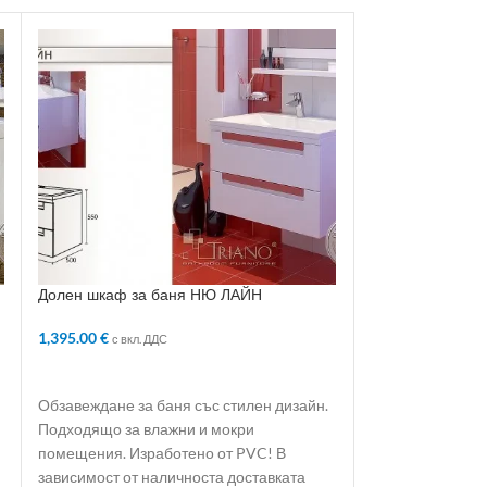
Долен шкаф за баня НЮ ЛАЙН
Долен шкаф за
1,395.00
€
885.00
€
с вкл. ДДС
с вкл. ДДС
ДОБАВЯНЕ В КОЛИЧКАТА
ДОБАВЯНЕ В 
Обзавеждане за баня със стилен дизайн.
Обзавеждане за 
Подходящо за влажни и мокри
Подходящо за в
помещения. Изработено от PVC! В
помещения. Изр
зависимост от наличноста доставката
зависимост от н