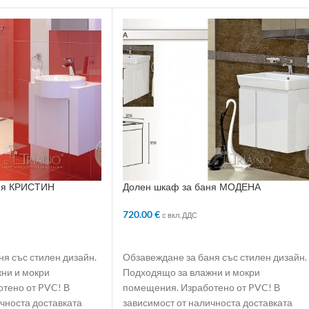
ня КРИСТИН
Долен шкаф за баня МОДЕНА
720.00
€
с вкл. ДДС
ЛИЧКАТА
ДОБАВЯНЕ В КОЛИЧКАТА
я със стилен дизайн.
Обзавеждане за баня със стилен дизайн.
ни и мокри
Подходящо за влажни и мокри
тено от PVC! В
помещения. Изработено от PVC! В
чноста доставката
зависимост от наличноста доставката