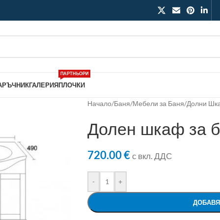
ПАРТНЬОРИ
АРЪЧНИК
ГАЛЕРИЯ
ПЛОЧКИ
Начало
/
Баня
/
Мебели за Баня
/
Долни Шк
Долен шкаф за 
720.00
€
с вкл. ДДС
-
+
ДОБАВЯ