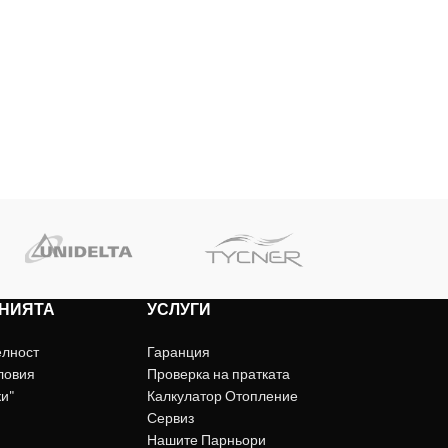
НИЯТА
УСЛУГИ
елност
Гаранция
ловия
Проверка на пратката
ки"
Калкулатор Отопление
Сервиз
Нашите Парньори