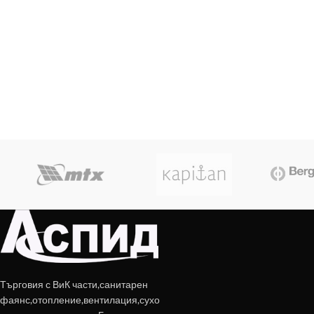
Търговия с ВиК части,санитарен
фаянс,отопление,вентилация,сухо