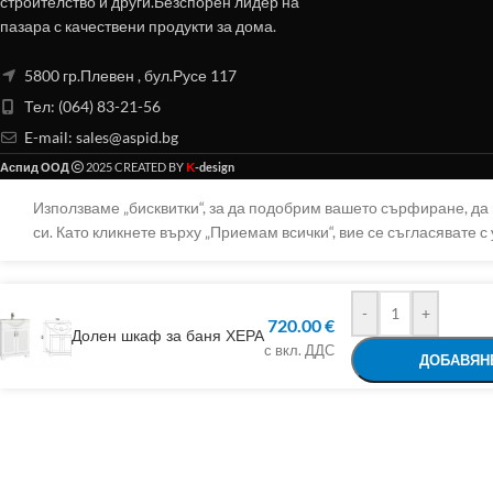
строителство и други.Безспорен лидер на
пазара с качествени продукти за дома.
5800 гр.Плевен , бул.Русе 117
Тел: (064) 83-21-56
E-mail:
sales@aspid.bg
K
Аспид ООД
2025 CREATED BY
-design
Използваме „бисквитки“, за да подобрим вашето сърфиране, д
си. Като кликнете върху „Приемам всички“, вие се съгласявате с 
-
+
720.00
€
Долен шкаф за баня ХЕРА
с вкл. ДДС
ДОБАВЯНЕ