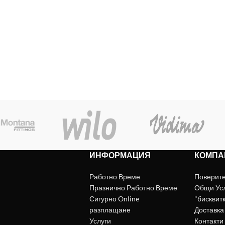
ИНФОРМАЦИЯ
КОМПА
Работно Време
Поверит
Празнично Работно Време
Общи Ус
Сигурно Online
"бисквит
разплащане
Доставка
Услуги
Контакти