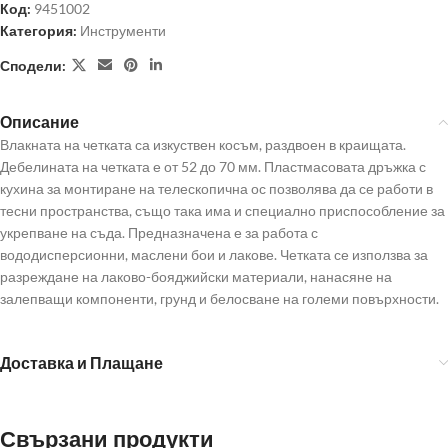
Код:
9451002
Категория:
Инструменти
Сподели:
Описание
Влакната на четката са изкуствен косъм, раздвоен в краищата.
Дебелината на четката е от 52 до 70 мм. Пластмасовата дръжка с
кухина за монтиране на телескопична ос позволява да се работи в
тесни пространства, също така има и специално приспособление за
укрепване на съда. Предназначена е за работа с
вододисперсионни, маслени бои и лакове. Четката се използва за
разреждане на лаково-бояджийски материали, нанасяне на
залепващи компоненти, грунд и белосване на големи повърхности.
Доставка и Плащане
Свързани продукти