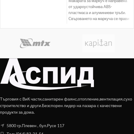
Макарата за маркуч е направена
от удароустойчива ABS-
пластмаса и алуминиеви тръби.
Свързването на маркуча се прави
непосредствено в корпуса на
Търговия с ВиК части,санитарен фаянс,отопление,вентилация,сухо
строителство и други.Безспорен лидер на пазара с качествени
продукти за дома.
5800 гр.Плевен , бул.Русе 117
Тел: (064) 83-21-56