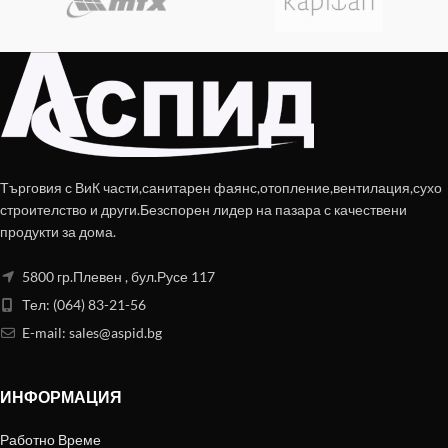
Търговия с ВиК части,санитарен фаянс,отопление,вентилация,сухо
строителство и други.Безспорен лидер на пазара с качествени
продукти за дома.
5800 гр.Плевен , бул.Русе 117
Тел: (064) 83-21-56
E-mail:
sales@aspid.bg
ИНФОРМАЦИЯ
Работно Време