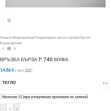
Click to enlarge
Начало
/
Водопровод
/
Поцинковани части и тръби
/
Части
/
Бързи връзки
ВРЪЗКА БЪРЗА 1” 740 МУФА
14.86
€
с вкл. ДДС
ТЕГЛО
2 кг
Налични 11 (при изчерпване приемаме по заявка)
-
+