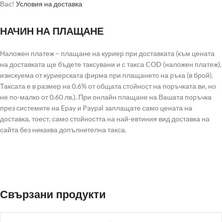
Вас!
Условия на доставка
НАЧИН НА ПЛАЩАНЕ
Наложен платеж – плащане на куриер при доставката (към цената
на доставката ще бъдете таксувани и с такса COD (наложен платеж),
изискуема от куриерската фирма при плащането на ръка (в брой).
Таксата е в размер на 0.6% от общата стойност на поръчката ви, но
не по-малко от 0.60 лв.). При онлайн плащане на Вашата поръчка
през системите на Epay и Paypal заплащате само цената на
доставка, тоест, само стойността на най-евтиния вид доставка на
сайта без никаква допълнителна такса.
Свързани продукти