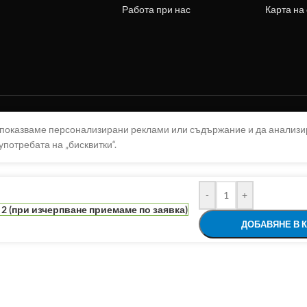
Работа при нас
Карта на
а показваме персонализирани реклами или съдържание и да анализ
употребата на „бисквитки“.
-
+
2 (при изчерпване приемаме по заявка)
ДОБАВЯНЕ В 