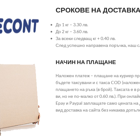
СРОКОВЕ НА ДОСТАВК
До 1 кг – 3.30 лв.
До 2 кг – 3.60 лв.
За всеки следващ кг + 0.40 лв.
След успешно направена поръчка, наш с
НАЧИН НА ПЛАЩАНЕ
Наложен платеж – плащане на куриер при
бъдете таксувани и с такса COD (наложе
плащането на ръка (в брой). Таксата е в
ви, но не по-малко от 0.60 лв.). При он
Epay и Paypal заплащате само цената на 
вид доставка на сайта без никаква допъл