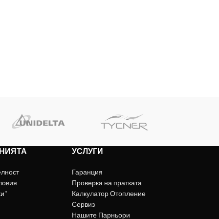
НИЯТА
УСЛУГИ
елност
Гаранция
ловия
Проверка на пратката
ки"
Калкулатор Отопление
Сервиз
Нашите Парньори