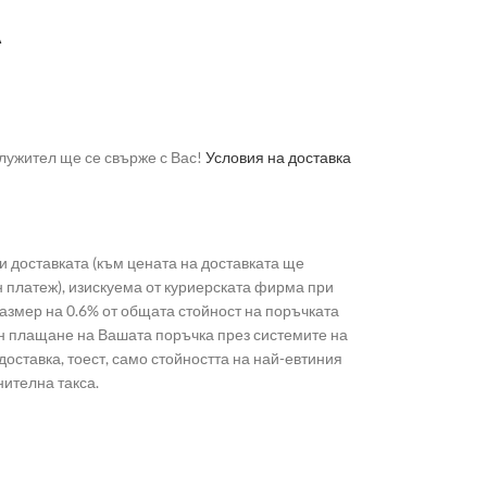
А
лужител ще се свърже с Вас!
Условия на доставка
 доставката (към цената на доставката ще
н платеж), изискуема от куриерската фирма при
 размер на 0.6% от общата стойност на поръчката
лайн плащане на Вашата поръчка през системите на
доставка, тоест, само стойността на най-евтиния
нителна такса.