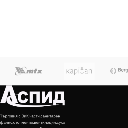
Търговия с ВиК части,санитарен
фаянс,отопление,вентилация,сухо