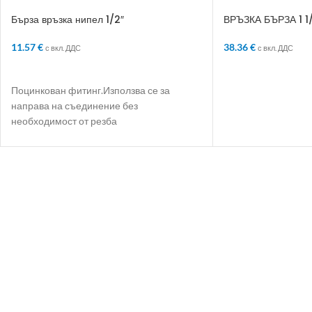
Бърза връзка нипел 1/2″
ВРЪЗКА БЪРЗА 1 1
11.57
€
38.36
€
с вкл. ДДС
с вкл. ДДС
ДОБАВЯНЕ В КОЛИЧКАТА
ДОБАВЯНЕ В КО
Поцинкован фитинг.Използва се за
направа на съединение без
необходимост от резба