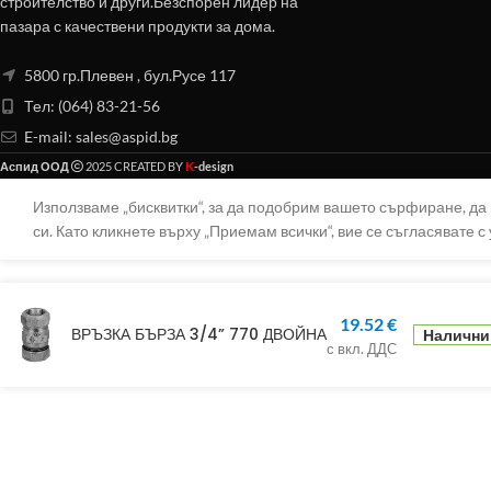
строителство и други.Безспорен лидер на
пазара с качествени продукти за дома.
5800 гр.Плевен , бул.Русе 117
Тел: (064) 83-21-56
E-mail:
sales@aspid.bg
K
Аспид ООД
2025 CREATED BY
-design
Използваме „бисквитки“, за да подобрим вашето сърфиране, д
си. Като кликнете върху „Приемам всички“, вие се съгласявате с 
19.52
€
ВРЪЗКА БЪРЗА 3/4” 770 ДВОЙНА
Налични 
с вкл. ДДС