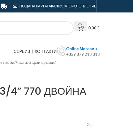
ПОЩА
НА КАРТАТА
КАЛКУЛАТОР ОТОПЛЕНИЕ
0.00
€
Online Магазин
СЕРВИЗ
|
КОНТАКТИ
+359 879 213 313
и тръби
/
Части
/
Бързи връзки
/
3/4” 770 ДВОЙНА
2 кг