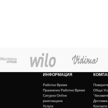
ИНФОРМАЦИЯ
КОМПА
Работно Време
Поверит
Празнично Работно Време
Общи Ус
Сигурно Online
"бисквит
разплащане
Доставка
Услуги
Контакти