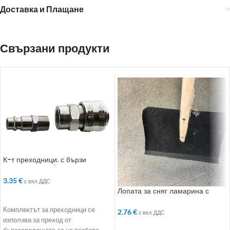
Доставка и Плащане
Свързани продукти
К-т преходници. с бързи
връзки. 2 бр.. 1/2“
3.35
€
с вкл. ДДС
Лопата за сняг ламарина с
ДОБАВЯНЕ В КОЛИЧКАТА
дървена дръжка
Комплектът за преходници се
2.76
€
с вкл. ДДС
използва за преход от
ДОБАВЯНЕ В КОЛИЧКАТА