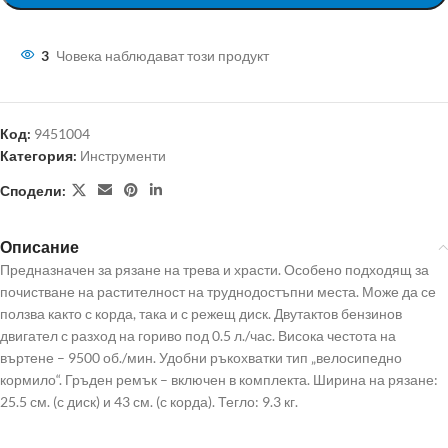
3
Човека наблюдават този продукт
Код:
9451004
Категория:
Инструменти
Сподели:
Описание
Предназначен за рязане на трева и храсти. Особено подходящ за
почистване на растителност на труднодостъпни места. Може да се
ползва както с корда, така и с режещ диск. Двутактов бензинов
двигател с разход на гориво под 0.5 л./час. Висока честота на
въртене – 9500 об./мин. Удобни ръкохватки тип „велосипедно
кормило“. Гръден ремък – включен в комплекта. Ширина на рязане:
25.5 см. (с диск) и 43 см. (с корда). Тегло: 9.3 кг.