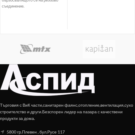
бързосвалящото се на резбово
съединение.
Търговия с ВиК части,санитарен фаянс,отопление,вентилация,сухо
строителство и други.Безспорен лидер на пазара с качествени
продукти за дома.
5800 гр.Плевен , бул.Русе 117