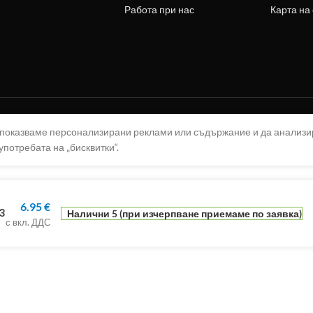
Работа при нас
Карта на
а показваме персонализирани реклами или съдържание и да анализ
употребата на „бисквитки“.
6.95
€
3
Налични 5 (при изчерпване приемаме по заявка)
с вкл. ДДС