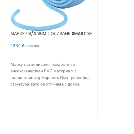
Масльонка нагн
3.76
€
с вкл. ДДС
ДОБАВЯНЕ В 
МАРКУЧ 3/4 30М ПОЛИВАНЕ SMART 3-
СЛОЯ АРМИРАН
Нагнетяващ ком
13.91
€
с вкл. ДДС
метална тръба. 
на вискозни тех
ДОБАВЯНЕ В КОЛИЧКАТА
възли на механи
Маркуч за поливане, изработен от
висококачествен PVC материал, с
полиестерна армировка. Има трислойна
структура, като се отличава с добра
еластичност