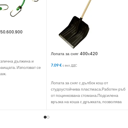
450.600.900
ЛИЧКАТА
Лопата за сняг 400х420
азлична дължина и
7.09
€
с вкл. ДДС
раищата. Използват се
каж.
ДОБАВЯНЕ В КОЛИЧКАТА
Лопата за сняг с дълбок кош от
студоустойчива пластмаса.Работен ръб
от поцинкована стомана.Подсилена
връзка на коша с дръжката, позволява
работа