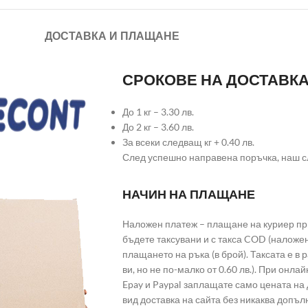
ДОСТАВКА И ПЛАЩАНЕ
СРОКОВЕ НА ДОСТАВК
До 1 кг – 3.30 лв.
До 2 кг – 3.60 лв.
За всеки следващ кг + 0.40 лв.
След успешно направена поръчка, наш с
НАЧИН НА ПЛАЩАНЕ
Наложен платеж – плащане на куриер при
бъдете таксувани и с такса COD (наложе
плащането на ръка (в брой). Таксата е в
ви, но не по-малко от 0.60 лв.). При он
Epay и Paypal заплащате само цената на 
вид доставка на сайта без никаква допъл