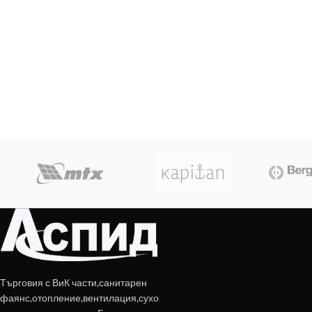
Търговия с ВиК части,санитарен
фаянс,отопление,вентилация,сухо