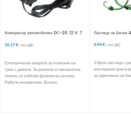
Компресор автомобилен DС-20. 12 V. 7
Ластици за багаж 
atm
0.94
€
26.17
€
с вкл. ДДС
с вкл. ДДС
ДОБАВЯНЕ В КО
ДОБАВЯНЕ В КОЛИЧКАТА
3 броя ластици с р
Електрически апарати за помпане на
монтирани куки в к
гуми с джанти. За разлика от механична
за укрепване на ба
помпа, се избягва физическо усилие.
Работи независимо. Всичко,