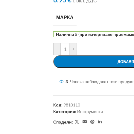
6.95
€
с вкл. ДДС
МАРКА
Налични 5 (при изчерпване приемаме 
-
+
ДОБАВЯ
3
Човека наблюдават този продукт
Код:
9810110
Категория:
Инструменти
Сподели: