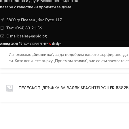
строителство и други.Безспорен лидер на
пазара с качествени продукти за дома.
5800 гр.Плевен , бул.Русе 117
Тел: (064) 83-21-56
E-mail:
sales@aspid.bg
K
Аспид ООД
2025 CREATED BY
-design
Използваме „бисквитки“, за да подобрим вашето сърфиране, д
си. Като кликнете върху „Приемам всички“, вие се съгласявате с 
ТЕЛЕСКОП. ДРЪЖКА ЗА ВАЛЯК SPACHTELROLLER 63825