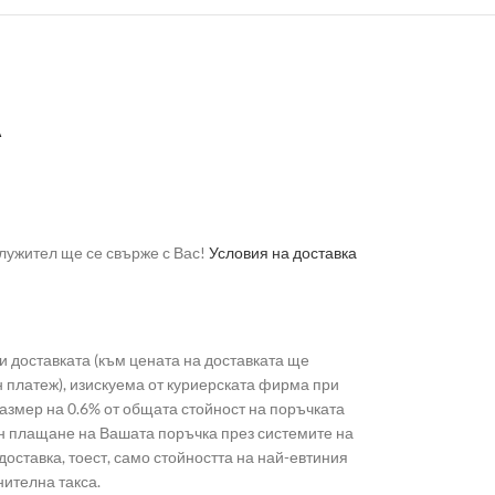
А
лужител ще се свърже с Вас!
Условия на доставка
 доставката (към цената на доставката ще
н платеж), изискуема от куриерската фирма при
 размер на 0.6% от общата стойност на поръчката
лайн плащане на Вашата поръчка през системите на
доставка, тоест, само стойността на най-евтиния
нителна такса.