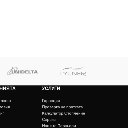
НИЯТА
УСЛУГИ
елност
Гаранция
ловия
Проверка на пратката
ки"
Калкулатор Отопление
Сервиз
Нашите Парньори