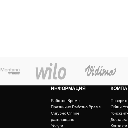
ИНФОРМАЦИЯ
КОМПА
Работно Време
Поверит
Празнично Работно Време
Общи Ус
Сигурно Online
"бисквит
разплащане
Доставка
Услуги
Контакти