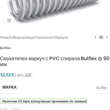
Click to enlarge
Начало
/
Водопровод
/
Смукателни Маркучи
Bulflex
Смукателен маркуч с PVC спирала Bulflex ф 90
мм
12.52
€
с вкл. ДДС
МАРКА
Bulflex
Налични 23 (при изчерпване приемаме по заявка)