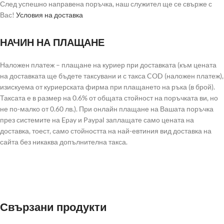
След успешно направена поръчка, наш служител ще се свърже с
Вас!
Условия на доставка
НАЧИН НА ПЛАЩАНЕ
Наложен платеж – плащане на куриер при доставката (към цената
на доставката ще бъдете таксувани и с такса COD (наложен платеж),
изискуема от куриерската фирма при плащането на ръка (в брой).
Таксата е в размер на 0.6% от общата стойност на поръчката ви, но
не по-малко от 0.60 лв.). При онлайн плащане на Вашата поръчка
през системите на Epay и Paypal заплащате само цената на
доставка, тоест, само стойността на най-евтиния вид доставка на
сайта без никаква допълнителна такса.
Свързани продукти