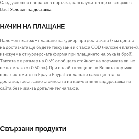
След успешно направена поръчка, наш служител ще се свърже с
Вас!
Условия на доставка
НАЧИН НА ПЛАЩАНЕ
Наложен платеж – плащане на куриер при доставката (към цената
на доставката ще бъдете таксувани и с такса COD (наложен платеж),
изискуема от куриерската фирма при плащането на ръка (в брой).
Таксата е в размер на 0.6% от общата стойност на поръчката ви, но
не по-малко от 0.60 лв.). При онлайн плащане на Вашата поръчка
през системите на Epay и Paypal заплащате само цената на
доставка, тоест, само стойността на най-евтиния вид доставка на
сайта без никаква допълнителна такса.
Свързани продукти