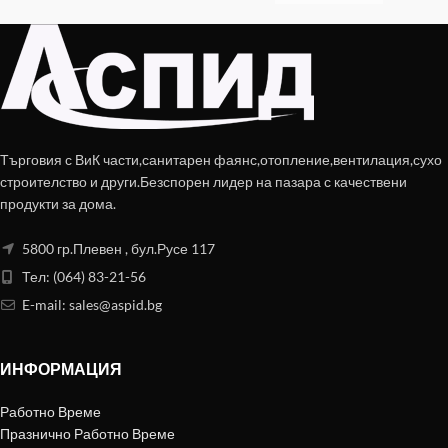
Търговия с ВиК части,санитарен фаянс,отопление,вентилация,сухо
строителство и други.Безспорен лидер на пазара с качествени
продукти за дома.
5800 гр.Плевен , бул.Русе 117
Тел: (064) 83-21-56
E-mail:
sales@aspid.bg
ИНФОРМАЦИЯ
Работно Време
Празнично Работно Време