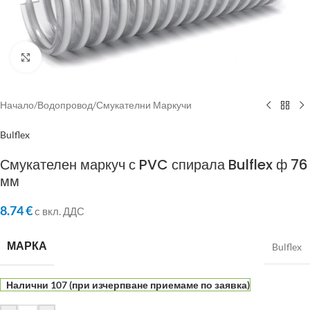
Click to enlarge
Начало
/
Водопровод
/
Смукателни Маркучи
Bulflex
Смукателен маркуч с PVC спирала Bulflex ф 76
мм
8.74
€
с вкл. ДДС
МАРКА
Bulflex
Налични 107 (при изчерпване приемаме по заявка)