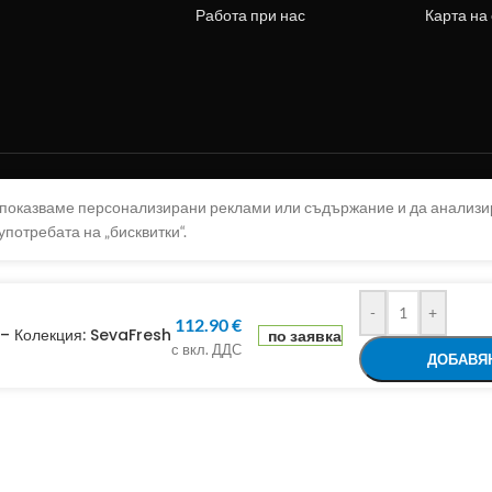
Работа при нас
Карта на
а показваме персонализирани реклами или съдържание и да анализ
употребата на „бисквитки“.
-
+
112.90
€
– Колекция: SevaFresh
по заявка
с вкл. ДДС
ДОБАВЯН