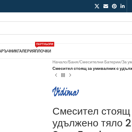
ПАРТНЬОРИ
АРЪЧНИК
ГАЛЕРИЯ
ПЛОЧКИ
Начало
/
Баня
/
Смесителни Батерии
/
За у
Смесител стоящ за умивалник с удълж
Смесител стоящ 
удължено тяло 