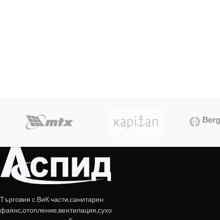
Търговия с ВиК части,санитарен
фаянс,отопление,вентилация,сухо