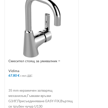
Смесител стоящ за умивалник –
Смесител стоящ
Колекция: Calista
Колекция: Orio
Vidima
Vidima
67.80
€
66.12
€
с вкл. ДДС
с вкл. ДДС
ДОБАВЯНЕ В КОЛИЧКАТА
ДОБАВЯНЕ В 
35 mm керамичен затварящ
35 mm керамиче
механизъм,Гъвкави връзки
механизъм,Прис
G3/8“,Присъединяване EASY-FIX,Въртящ
гъвкави връзки 
се тръбен чучур U130
R100,Метална ръ