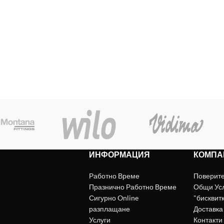
ИНФОРМАЦИЯ
КОМПА
Работно Време
Поверит
Празнично Работно Време
Общи Ус
Сигурно Online
"бисквит
разплащане
Доставка
Услуги
Контакти