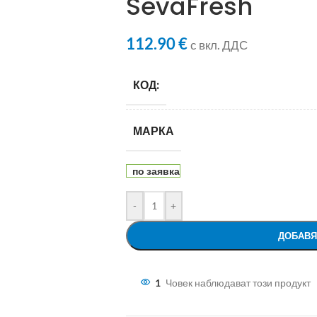
SevaFresh
112.90
€
с вкл. ДДС
КОД:
МАРКА
по заявка
-
+
ДОБАВЯ
1
Човек наблюдават този продукт