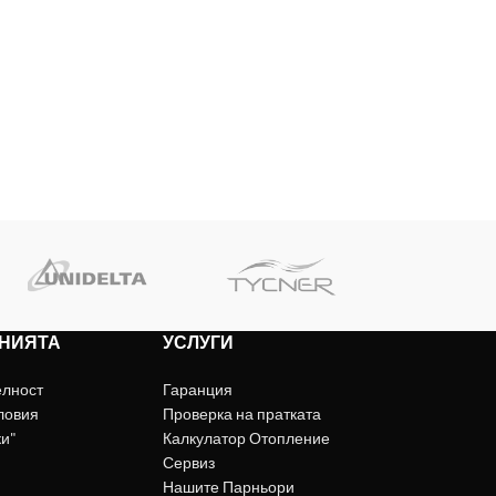
НИЯТА
УСЛУГИ
елност
Гаранция
ловия
Проверка на пратката
ки"
Калкулатор Отопление
Сервиз
Нашите Парньори