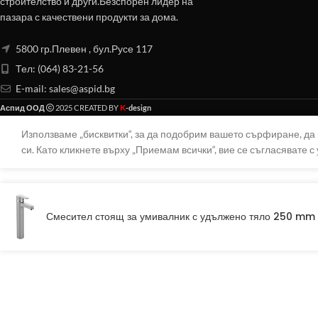
строителство и други.Безспорен лидер на
пазара с качествени продукти за дома.
5800 гр.Плевен , бул.Русе 117
Тел: (064) 83-21-56
E-mail:
sales@aspid.bg
K
Аспид ООД
2025 CREATED BY
-design
Използваме „бисквитки“, за да подобрим вашето сърфиране, д
си. Като кликнете върху „Приемам всички“, вие се съгласявате с 
Смесител стоящ за умивалник с удължено тяло 250 mm 