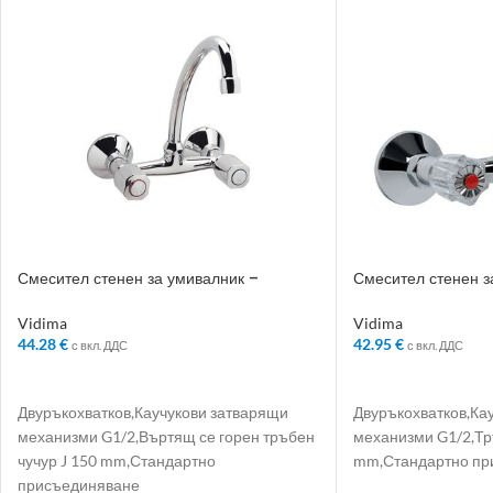
Смесител стенен за умивалник –
Смесител стенен з
Колекция: Iskar
Колекция: Rositsa
Vidima
Vidima
44.28
€
42.95
€
с вкл. ДДС
с вкл. ДДС
ДОБАВЯНЕ В КОЛИЧКАТА
ДОБАВЯНЕ В КО
Двуръкохватков,Каучукови затварящи
Двуръкохватков,Ка
механизми G1/2,Въртящ се горен тръбен
механизми G1/2,Тр
чучур J 150 mm,Стандартно
mm,Стандартно пр
присъединяване