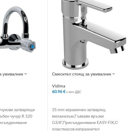
а умивалник –
Смесител стоящ за умивалник –
Колекция: Calista
Vidima
60.96
€
с вкл. ДДС
ЛИЧКАТА
ДОБАВЯНЕ В КОЛИЧКАТА
учукови затварящи
35 mm керамичен затварящ
ъбен чучур R 120
механизъм,Гъвкави връзки
исъединяване
G3/8“,Присъединяване EASY-FIX,С
пластмасов изпразнител