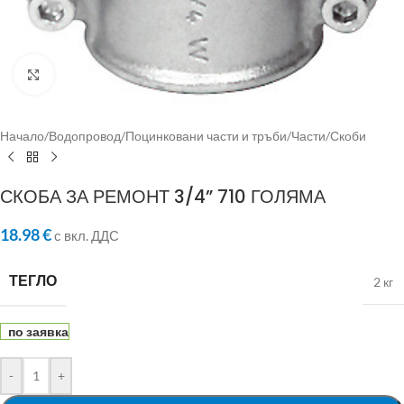
Click to enlarge
Начало
/
Водопровод
/
Поцинковани части и тръби
/
Части
/
Скоби
СКОБА ЗА РЕМОНТ 3/4” 710 ГОЛЯМА
18.98
€
с вкл. ДДС
ТЕГЛО
2 кг
по заявка
-
+