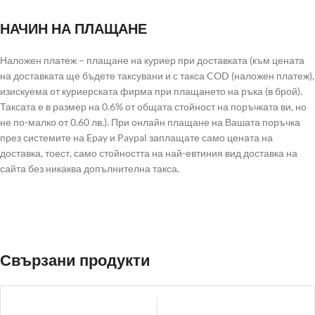
НАЧИН НА ПЛАЩАНЕ
Наложен платеж – плащане на куриер при доставката (към цената
на доставката ще бъдете таксувани и с такса COD (наложен платеж),
изискуема от куриерската фирма при плащането на ръка (в брой).
Таксата е в размер на 0.6% от общата стойност на поръчката ви, но
не по-малко от 0.60 лв.). При онлайн плащане на Вашата поръчка
през системите на Epay и Paypal заплащате само цената на
доставка, тоест, само стойността на най-евтиния вид доставка на
сайта без никаква допълнителна такса.
Свързани продукти