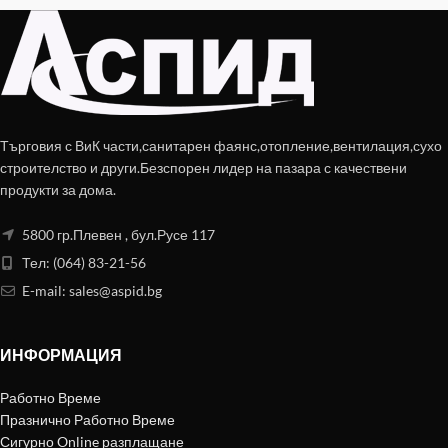
Търговия с ВиК части,санитарен фаянс,отопление,вентилация,сухо
строителство и други.Безспорен лидер на пазара с качествени
продукти за дома.
5800 гр.Плевен , бул.Русе 117
Тел: (064) 83-21-56
E-mail:
sales@aspid.bg
ИНФОРМАЦИЯ
Работно Време
Празнично Работно Време
Сигурно Online разплащане