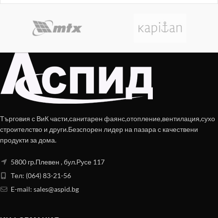
Търговия с ВиК части,санитарен фаянс,отопление,вентилация,сухо
строителство и други.Безспорен лидер на пазара с качествени
продукти за дома.
5800 гр.Плевен , бул.Русе 117
Тел: (064) 83-21-56
E-mail:
sales@aspid.bg