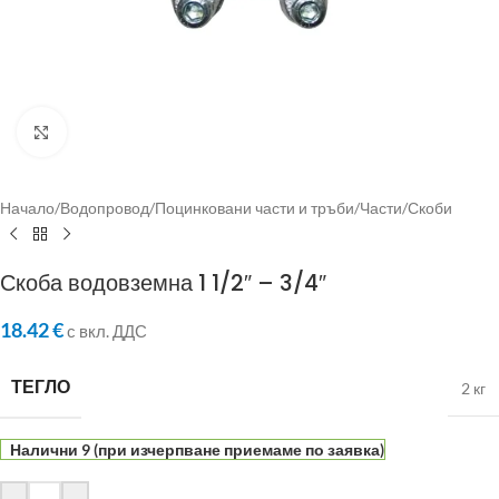
Click to enlarge
Начало
/
Водопровод
/
Поцинковани части и тръби
/
Части
/
Скоби
Скоба водовземна 1 1/2″ – 3/4″
18.42
€
с вкл. ДДС
ТЕГЛО
2 кг
Налични 9 (при изчерпване приемаме по заявка)