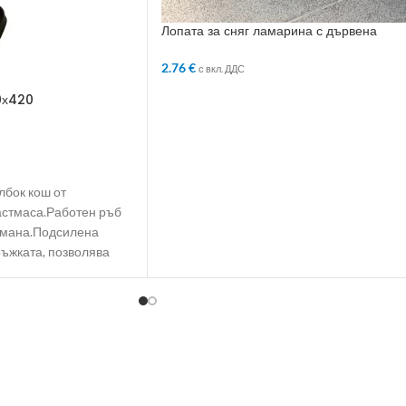
Лопата за сняг ламарина с дървена
дръжка
2.76
€
с вкл. ДДС
ДОБАВЯНЕ В КОЛИЧКАТА
0х420
ЛИЧКАТА
лбок кош от
астмаса.Работен ръб
омана.Подсилена
ръжката, позволява