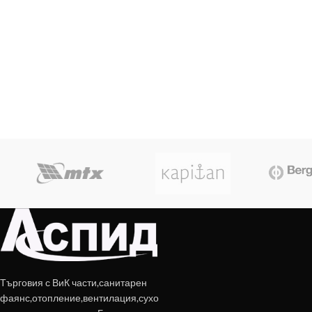
Търговия с ВиК части,санитарен
фаянс,отопление,вентилация,сухо