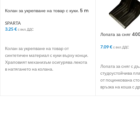
Колан за укрепване на товар с куки. 5 m
SPARTA
3.25
€
с вкл. ДДС
Лопата за сняг 40
ДОБАВЯНЕ В КОЛИЧКАТА
7.09
€
с вкл. ДДС
Колан за укрепване на товар от
синтетичен материал с куки върху конци.
ДОБАВЯНЕ В КО
Храповият механизъм осигурява лекота
Лопата за сняг с дъ
в натягането на колана.
студоустойчива пл
от поцинкована ст
връзка на коша с д
работа