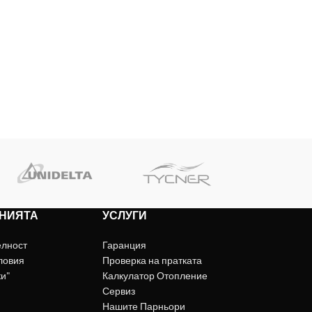
НИЯТА
УСЛУГИ
елност
Гаранция
ловия
Проверка на пратката
ки"
Калкулатор Отопление
Сервиз
Нашите Парньори