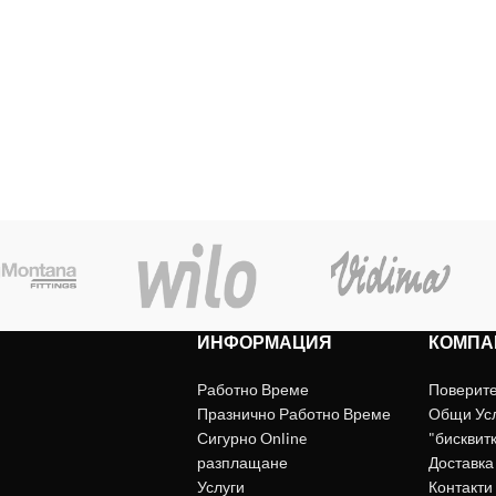
ИНФОРМАЦИЯ
КОМПА
Работно Време
Поверит
Празнично Работно Време
Общи Ус
Сигурно Online
"бисквит
разплащане
Доставка
Услуги
Контакти