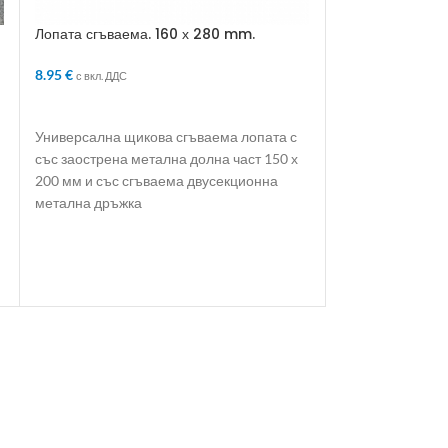
Лопата сгъваема. 160 х 280 mm.
дължина до 500 mm
8.95
€
с вкл. ДДС
ДОБАВЯНЕ В КОЛИЧКАТА
Макара за марку
на колела
Универсална щикова сгъваема лопата с
22.56
€
с вкл. ДДС
със заострена метална долна част 150 х
200 мм и със сгъваема двусекционна
ДОБАВЯНЕ В 
метална дръжка
Макарата за мар
удароустойчива
алуминиеви тръ
маркуча се прав
корпуса на