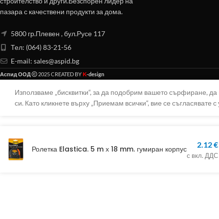
строителство и други.Безспорен лидер на
пазара с качествени продукти за дома.
5800 гр.Плевен , бул.Русе 117
Тел: (064) 83-21-56
E-mail:
sales@aspid.bg
K
Аспид ООД
2025 CREATED BY
-design
Използваме „бисквитки“, за да подобрим вашето сърфиране, д
си. Като кликнете върху „Приемам всички“, вие се съгласявате с 
2.12
€
Ролетка Elastica. 5 m х 18 mm. гумиран корпус
с вкл. ДДС