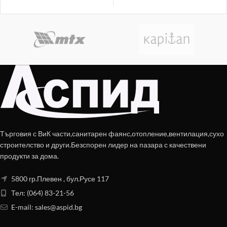
Търговия с ВиК части,санитарен фаянс,отопление,вентилация,сухо
строителство и други.Безспорен лидер на пазара с качествени
продукти за дома.
5800 гр.Плевен , бул.Русе 117
Тел: (064) 83-21-56
E-mail:
sales@aspid.bg