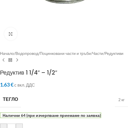
Click to enlarge
Начало
/
Водопровод
/
Поцинковани части и тръби
/
Части
/
Редуктиви
Редуктив 1 1/4″ – 1/2″
1.63
€
с вкл. ДДС
ТЕГЛО
2 кг
Налични 64 (при изчерпване приемаме по заявка)