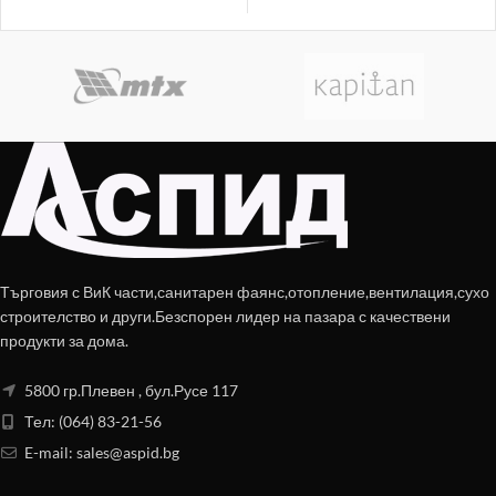
Търговия с ВиК части,санитарен фаянс,отопление,вентилация,сухо
строителство и други.Безспорен лидер на пазара с качествени
продукти за дома.
5800 гр.Плевен , бул.Русе 117
Тел: (064) 83-21-56
E-mail:
sales@aspid.bg