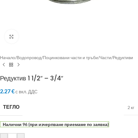
Click to enlarge
Начало
/
Водопровод
/
Поцинковани части и тръби
/
Части
/
Редуктиви
Редуктив 1 1/2″ – 3/4″
2.27
€
с вкл. ДДС
ТЕГЛО
2 кг
Налични 96 (при изчерпване приемаме по заявка)