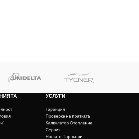
НИЯТА
УСЛУГИ
елност
Гаранция
ловия
Проверка на пратката
ки"
Калкулатор Отопление
Сервиз
Нашите Парньори