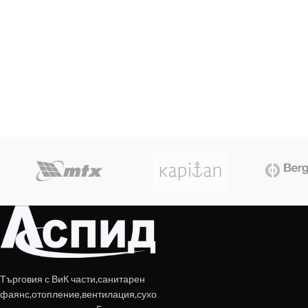
Търговия с ВиК части,санитарен
фаянс,отопление,вентилация,сухо