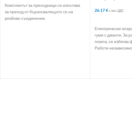
atm
Комплектът за преходници се използва
26.17
€
с вкл. ДДС
за преход от бързосвалящото се на
резбово съединение.
ДОБАВЯНЕ В КО
Електрически апар
гуми с джанти. За 
помпа, се избягва 
Работи независимо.