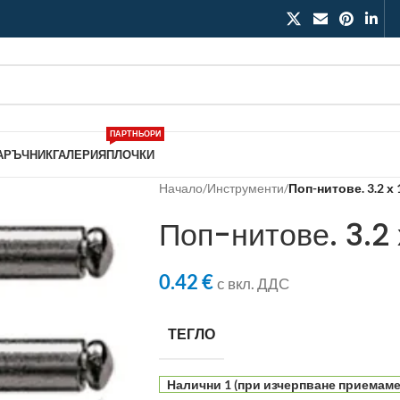
ПАРТНЬОРИ
АРЪЧНИК
ГАЛЕРИЯ
ПЛОЧКИ
Начало
/
Инструменти
/
Поп-нитове. 3.2 х 
Поп-нитове. 3.2
0.42
€
с вкл. ДДС
ТЕГЛО
Налични 1 (при изчерпване приемаме 