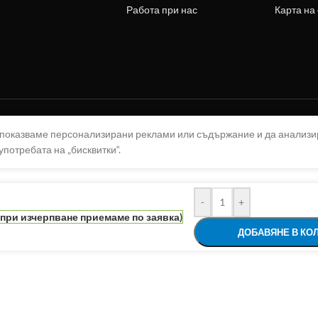
Работа при нас
Карта на
а показваме персонализирани реклами или съдържание и да анализ
употребата на „бисквитки“.
-
+
(при изчерпване приемаме по заявка)
ДОБАВЯНЕ В КО