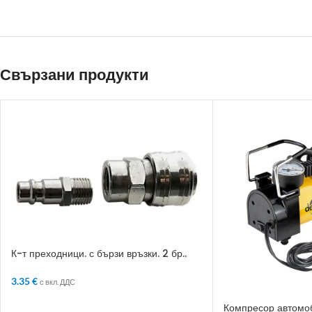
Свързани продукти
К-т преходници. с бързи връзки. 2 бр..
1/2“
3.35
€
с вкл. ДДС
ДОБАВЯНЕ В КОЛИЧКАТА
Компресор автомоб