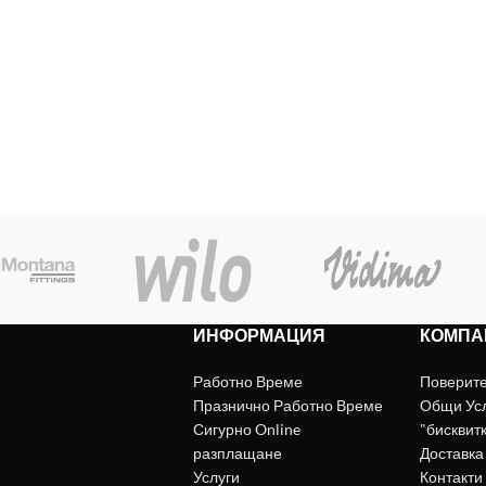
ИНФОРМАЦИЯ
КОМПА
Работно Време
Поверит
Празнично Работно Време
Общи Ус
Сигурно Online
"бисквит
разплащане
Доставка
Услуги
Контакти