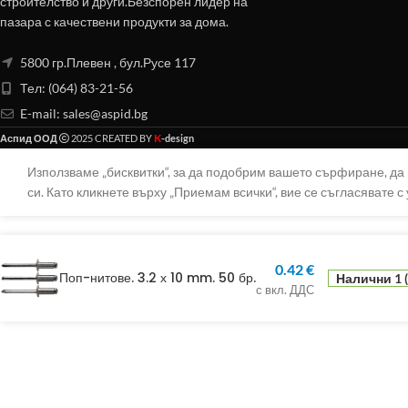
строителство и други.Безспорен лидер на
пазара с качествени продукти за дома.
5800 гр.Плевен , бул.Русе 117
Тел: (064) 83-21-56
E-mail:
sales@aspid.bg
K
Аспид ООД
2025 CREATED BY
-design
Използваме „бисквитки“, за да подобрим вашето сърфиране, д
си. Като кликнете върху „Приемам всички“, вие се съгласявате с 
0.42
€
Поп-нитове. 3.2 х 10 mm. 50 бр.
Налични 1 
с вкл. ДДС