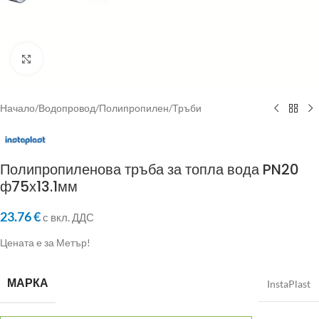
Click to enlarge
Начало
/
Водопровод
/
Полипропилен
/
Тръби
Полипропиленова тръба за топла вода PN20
ф75х13.1мм
23.76
€
с вкл. ДДС
Цената е за Метър!
МАРКА
InstaPlast