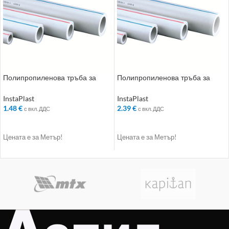
Полипропиленова тръба за
Полипропиленова тръба за
студена вода PN16 ф20х2.8мм
студена вода PN16 ф25х3.6мм
InstaPlast
InstaPlast
1.48
€
2.39
€
с вкл. ДДС
с вкл. ДДС
ДОБАВЯНЕ В КОЛИЧКАТА
ДОБАВЯНЕ В КОЛИЧКАТА
Цената е за Метър!
Цената е за Метър!