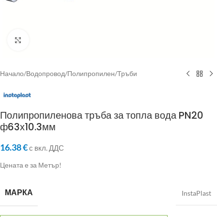
Click to enlarge
Начало
/
Водопровод
/
Полипропилен
/
Тръби
Полипропиленова тръба за топла вода PN20
ф63х10.3мм
16.38
€
с вкл. ДДС
Цената е за Метър!
МАРКА
InstaPlast