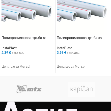
Полипропиленова тръба за
Полипропиленова тръба за
студена вода PN16 ф25х3.6мм
студена вода PN16 ф32х4.8мм
InstaPlast
InstaPlast
2.39
€
3.96
€
с вкл. ДДС
с вкл. ДДС
ДОБАВЯНЕ В КОЛИЧКАТА
ДОБАВЯНЕ В КОЛИЧКАТА
Цената е за Метър!
Цената е за Метър!