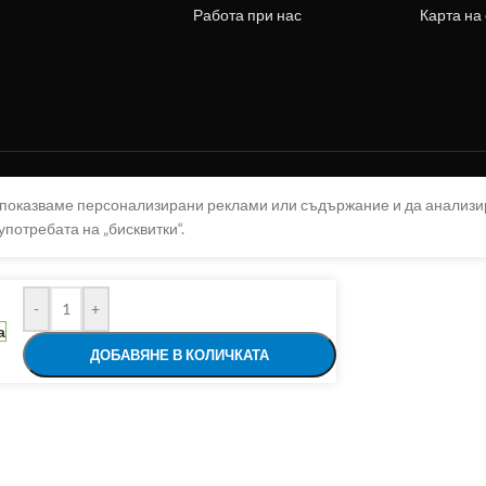
Работа при нас
Карта на
а показваме персонализирани реклами или съдържание и да анализ
употребата на „бисквитки“.
-
+
а
ДОБАВЯНЕ В КОЛИЧКАТА