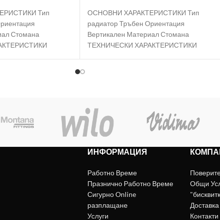
ЕРИСТИКИ Тип
ОСНОВНИ ХАРАКТЕРИСТИКИ Тип
Ориентация
радиатор Тръбен Ориентация
иал Стомана
Вертикален Материал Стомана
АКТЕРИСТИКИ
ТЕХНИЧЕСКИ ХАРАКТЕРИСТИКИ
т 2517 W Работно
Номинална мощност 3461 W Работно
аксимална
налягане 10 bar Максимална
ИНФОРМАЦИЯ
КОМПА
Работно Време
Поверит
Празнично Работно Време
Общи Ус
Сигурно Online
"бисквит
разплащане
Доставка
Услуги
Контакти