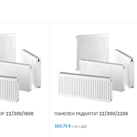
Р 22/300/1600
ПАНЕЛЕН РАДИАТОР 22/300/2200
103.75
€
с вкл. ДДС
ЛИЧКАТА
ДОБАВЯНЕ В КОЛИЧКАТА