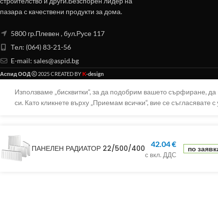
строителство и други.Безспорен лидер на
пазара с качествени продукти за дома.
5800 гр.Плевен , бул.Русе 117
Тел: (064) 83-21-56
E-mail:
sales@aspid.bg
K
Аспид ООД
2025 CREATED BY
-design
Използваме „бисквитки“, за да подобрим вашето сърфиране, д
си. Като кликнете върху „Приемам всички“, вие се съгласявате с 
42.04
€
ПАНЕЛЕН РАДИАТОР 22/500/400
по заявк
с вкл. ДДС