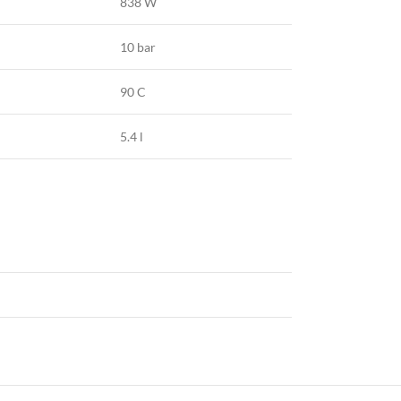
838 W
10 bar
90 C
5.4 l