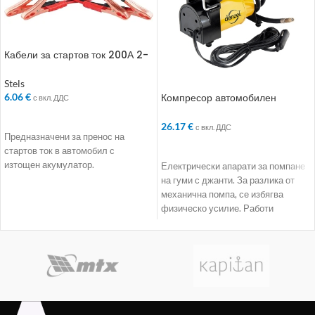
Кабели за стартов ток 200А 2-
3 м
Stels
Компресор автомобилен
6.06
€
с вкл. ДДС
DС-20. 12 V. 7 atm
ДОБАВЯНЕ В КОЛИЧКАТА
26.17
€
с вкл. ДДС
Предназначени за пренос на
ДОБАВЯНЕ В КОЛИЧКАТА
стартов ток в автомобил с
изтощен акумулатор.
Електрически апарати за помпане
на гуми с джанти. За разлика от
механична помпа, се избягва
физическо усилие. Работи
независимо. Всичко,