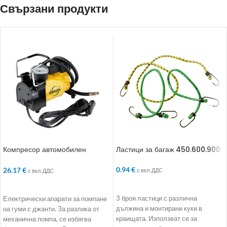
Свързани продукти
Компресор автомобилен
Ластици за багаж 450.600.900
DС-20. 12 V. 7 atm
0.94
€
26.17
€
с вкл. ДДС
с вкл. ДДС
ДОБАВЯНЕ В КОЛИЧКАТА
ДОБАВЯНЕ В КОЛИЧКАТА
3 броя ластици с различна
Електрически апарати за помпане
дължина и монтирани куки в
на гуми с джанти. За разлика от
краищата. Използват се за
механична помпа, се избягва