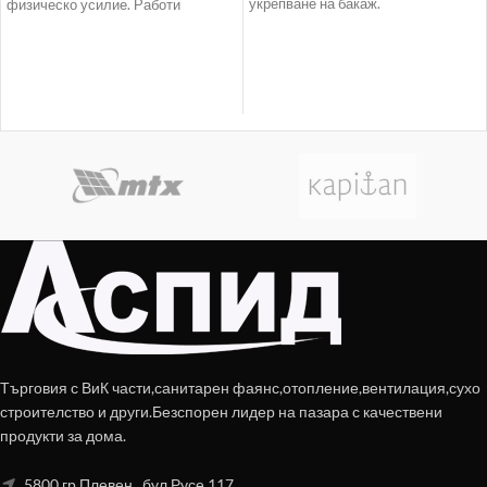
укрепване на бакаж.
физическо усилие. Работи
независимо. Всичко,
Търговия с ВиК части,санитарен фаянс,отопление,вентилация,сухо
строителство и други.Безспорен лидер на пазара с качествени
продукти за дома.
5800 гр.Плевен , бул.Русе 117