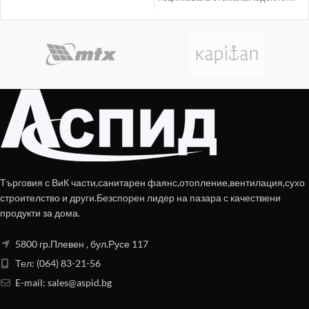
връзка на коша с дръжката,
позволява работа
Търговия с ВиК части,санитарен фаянс,отопление,вентилация,сухо
строителство и други.Безспорен лидер на пазара с качествени
продукти за дома.
5800 гр.Плевен , бул.Русе 117
Тел: (064) 83-21-56
E-mail:
sales@aspid.bg