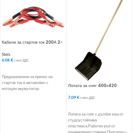
Кабели за стартов ток 200А 2-
3 м
Stels
6.06
€
с вкл. ДДС
ДОБАВЯНЕ В КОЛИЧКАТА
Предназначени за пренос на
стартов ток в автомобил с
Лопата за сняг 400х420
изтощен акумулатор.
7.09
€
с вкл. ДДС
ДОБАВЯНЕ В КОЛИЧКАТА
Лопата за сняг с дълбок кош от
студоустойчива
пластмаса.Работен ръб от
поцинкована стомана.Подсилена