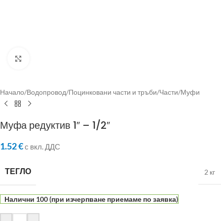
Click to enlarge
Начало
/
Водопровод
/
Поцинковани части и тръби
/
Части
/
Муфи
Муфа редуктив 1″ – 1/2″
1.52
€
с вкл. ДДС
ТЕГЛО
2 кг
Налични 100 (при изчерпване приемаме по заявка)