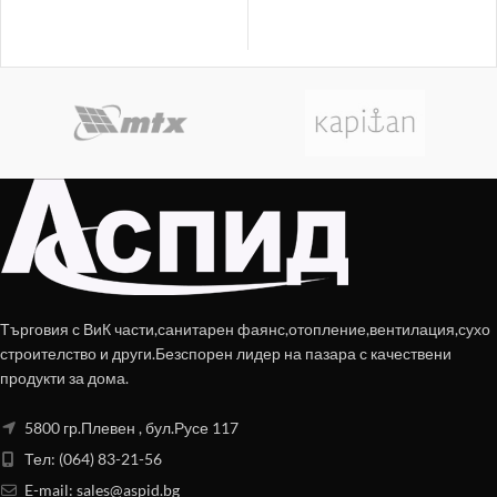
Търговия с ВиК части,санитарен фаянс,отопление,вентилация,сухо
строителство и други.Безспорен лидер на пазара с качествени
продукти за дома.
5800 гр.Плевен , бул.Русе 117
Тел: (064) 83-21-56
E-mail:
sales@aspid.bg