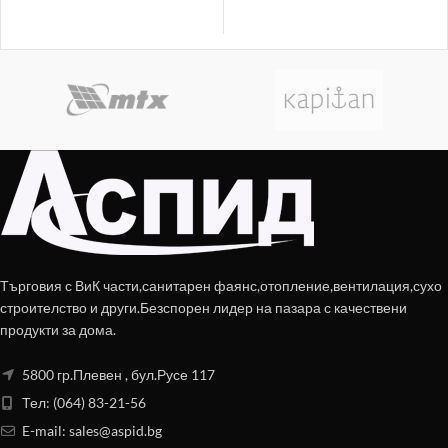
Търговия с ВиК части,санитарен фаянс,отопление,вентилация,сухо
строителство и други.Безспорен лидер на пазара с качествени
продукти за дома.
5800 гр.Плевен , бул.Русе 117
Тел: (064) 83-21-56
E-mail:
sales@aspid.bg