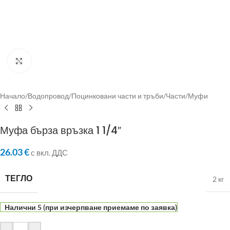
Click to enlarge
Начало
/
Водопровод
/
Поцинковани части и тръби
/
Части
/
Муфи
Муфа бърза връзка 1 1/4″
26.03
€
с вкл. ДДС
ТЕГЛО
2 кг
Налични 5 (при изчерпване приемаме по заявка)