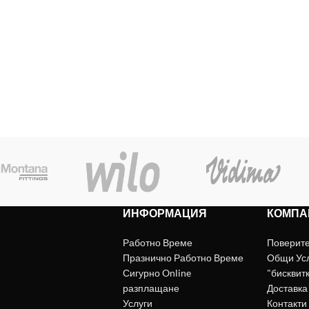
ИНФОРМАЦИЯ
КОМПА
Работно Време
Поверит
Празнично Работно Време
Общи Ус
Сигурно Online
"бисквит
разплащане
Доставка
Услуги
Контакти