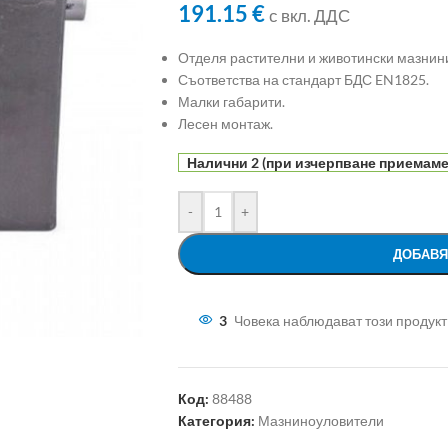
191.15
€
с вкл. ДДС
Отделя растителни и животински мазнини
Съответства на стандарт БДС EN1825.
Малки габарити.
Лесен монтаж.
Налични 2 (при изчерпване приемаме 
-
+
ДОБАВЯ
3
Човека наблюдават този продукт
Код:
88488
Категория:
Мазниноуловители