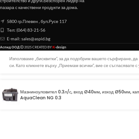
строителство и други.Безспорен лидер на
пазара с качествени продукти за дома.
5800 гр.Плевен , бул.Русе 117
Тел: (064) 83-21-56
E-mail:
sales@aspid.bg
K
Аспид ООД
2025 CREATED BY
-design
Използваме „бисквитки“, за да подобрим вашето сърфиране, д
си. Като кликнете върху „Приемам всички“, вие се съгласявате с 
Мазниноуловител 0.3л/с, вход Ø40мм, изход Ø50мм, к
AquaClean NG 0.3