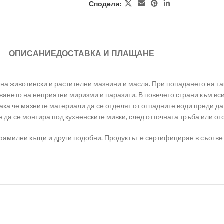
Сподели:
ОПИСАНИЕ
ДОСТАВКА И ПЛАЩАНЕ
на животински и растителни мазнини и масла. При попадането на та
яването на неприятни миризми и паразити. В повечето страни към вс
така че мазните материали да се отделят от отпадните води преди д
 да се монтира под кухненските мивки, след отточната тръба или от
 фамилни къщи и други подобни. Продуктът е сертифициран в съответ