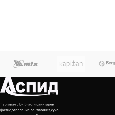
Търговия с ВиК части,санитарен
фаянс,отопление,вентилация,сухо