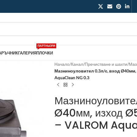
ПАРТНЬОРИ
АРЪЧНИК
ГАЛЕРИЯ
ПЛОЧКИ
Начало
/
Канал
/
Пречистване и шахти
/
Маз
Мазниноуловител 0.3л/с, вход Ø40мм,
AquaClean NG 0.3
Мазниноуловител
Ø40мм, изход Ø
– VALROM Aqua