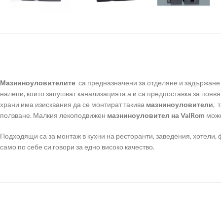
Мазниноуловителите
са предназначени за отделяне и задържане 
налепи, които запушват канализацията а и са предпоставка за появ
храни има изисквания да се монтират такива
мазниноуловители
, 
ползване. Малкия лекоподвижен
мазниноуловител на ValRom
може
Подходящи са за монтаж в кухни на ресторанти, заведения, хотели,
само по себе си говори за едно високо качество.