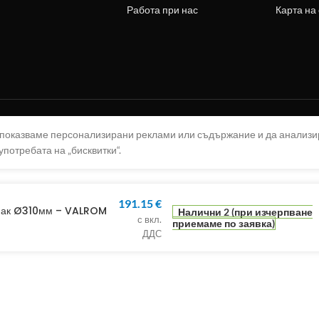
Работа при нас
Карта на
а показваме персонализирани реклами или съдържание и да анализ
употребата на „бисквитки“.
191.15
€
апак Ø310мм – VALROM
Налични 2 (при изчерпване
с вкл.
приемаме по заявка)
ДДС