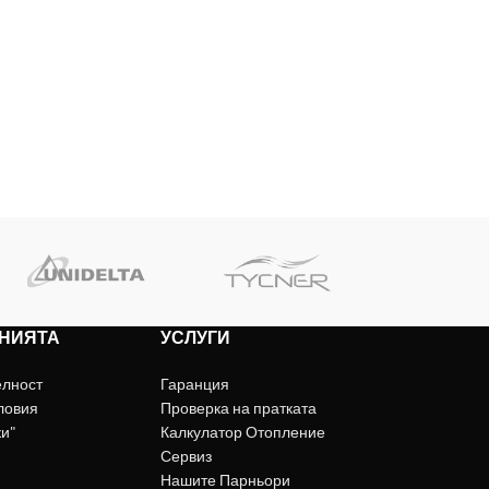
НИЯТА
УСЛУГИ
елност
Гаранция
ловия
Проверка на пратката
ки"
Калкулатор Отопление
Сервиз
Нашите Парньори