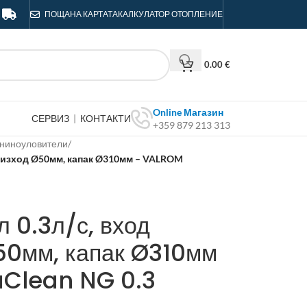
ПОЩА
НА КАРТАТА
КАЛКУЛАТОР ОТОПЛЕНИЕ
0.00
€
Online Магазин
СЕРВИЗ
|
КОНТАКТИ
+359 879 213 313
ниноуловители
/
 изход Ø50мм, капак Ø310мм – VALROM
 0.3л/с, вход
50мм, капак Ø310мм
Clean NG 0.3