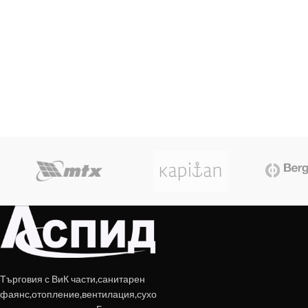
Търговия с ВиК части,санитарен
фаянс,отопление,вентилация,сухо