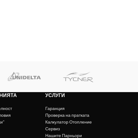
НИЯТА
УСЛУГИ
елност
Гаранция
ловия
Проверка на пратката
ки"
Калкулатор Отопление
Сервиз
Нашите Парньори