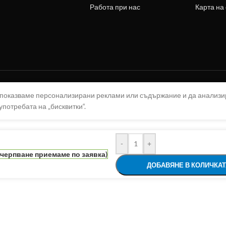
Работа при нас
Карта на
а показваме персонализирани реклами или съдържание и да анализ
употребата на „бисквитки“.
-
+
зчерпване приемаме по заявка)
ДОБАВЯНЕ В КОЛИЧКАТ