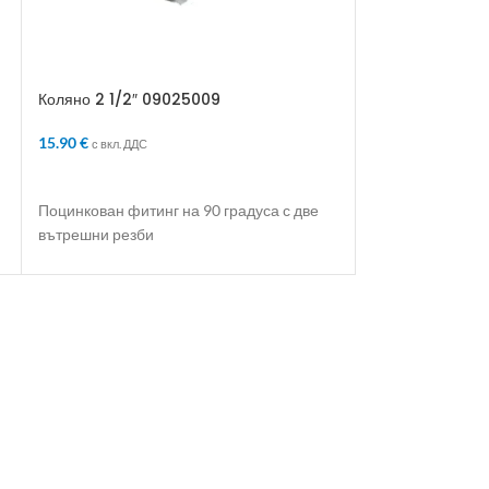
Коляно 2 1/2″ 09025009
Коляно 2″ 090
15.90
€
5.57
€
с вкл. ДДС
с вкл. ДДС
ДОБАВЯНЕ В КОЛИЧКАТА
ДОБАВЯНЕ В 
Поцинкован фитинг на 90 градуса с две
Поцинкован фити
вътрешни резби
вътрешни резби