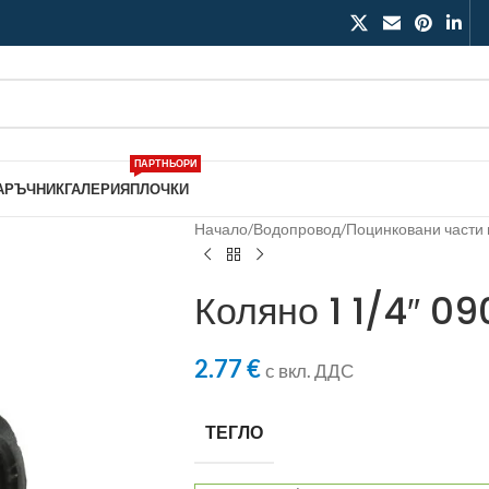
ПАРТНЬОРИ
АРЪЧНИК
ГАЛЕРИЯ
ПЛОЧКИ
Начало
/
Водопровод
/
Поцинковани части 
Коляно 1 1/4″ 0
2.77
€
с вкл. ДДС
ТЕГЛО