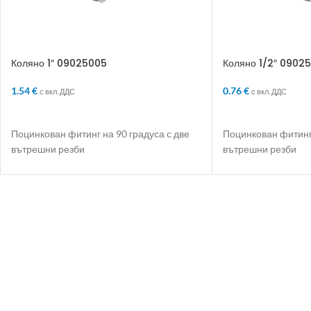
Коляно 1″ 09025005
Коляно 1/2″ 0902
1.54
€
0.76
€
с вкл. ДДС
с вкл. ДДС
ДОБАВЯНЕ В КОЛИЧКАТА
ДОБАВЯНЕ В КО
Поцинкован фитинг на 90 градуса с две
Поцинкован фитинг 
вътрешни резби
вътрешни резби