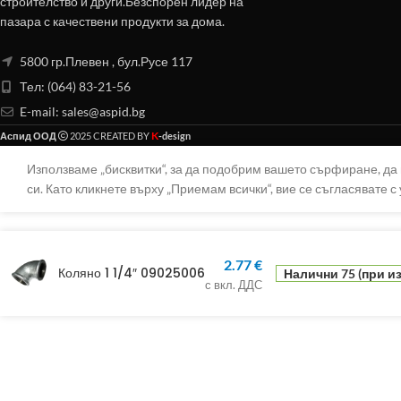
строителство и други.Безспорен лидер на
пазара с качествени продукти за дома.
5800 гр.Плевен , бул.Русе 117
Тел: (064) 83-21-56
E-mail:
sales@aspid.bg
K
Аспид ООД
2025 CREATED BY
-design
Използваме „бисквитки“, за да подобрим вашето сърфиране, д
си. Като кликнете върху „Приемам всички“, вие се съгласявате с 
2.77
€
Коляно 1 1/4″ 09025006
Налични 75 (при и
с вкл. ДДС