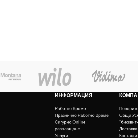
ИНФОРМАЦИЯ
КОМПА
Работно Време
Поверит
Празнично Работно Време
Общи Ус
Сигурно Online
"бисквит
разплащане
Доставка
Услуги
Контакти