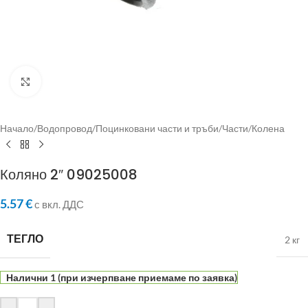
Click to enlarge
Начало
/
Водопровод
/
Поцинковани части и тръби
/
Части
/
Колена
Коляно 2″ 09025008
5.57
€
с вкл. ДДС
ТЕГЛО
2 кг
Налични 1 (при изчерпване приемаме по заявка)