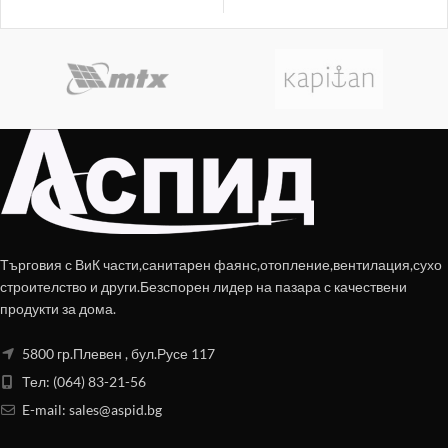
Търговия с ВиК части,санитарен фаянс,отопление,вентилация,сухо
строителство и други.Безспорен лидер на пазара с качествени
продукти за дома.
5800 гр.Плевен , бул.Русе 117
Тел: (064) 83-21-56
E-mail:
sales@aspid.bg