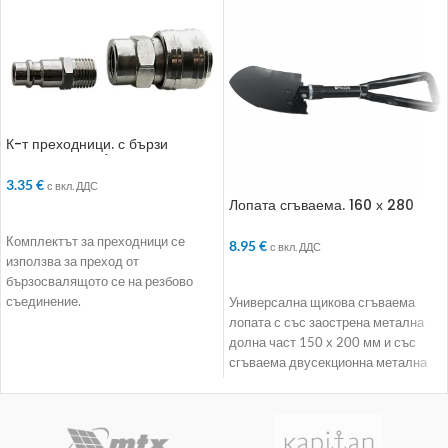
К-т преходници. с бързи
връзки. 2 бр.. 1/2“
3.35
€
с вкл. ДДС
Лопата сгъваема. 160 х 280
ДОБАВЯНЕ В КОЛИЧКАТА
mm. дължина до 500 mm
Комплектът за преходници се
8.95
€
с вкл. ДДС
използва за преход от
ДОБАВЯНЕ В КОЛИЧКАТА
бързосвалящото се на резбово
съединение.
Универсална щикова сгъваема
лопата с със заострена метална
долна част 150 х 200 мм и със
сгъваема двусекционна метална
дръжка